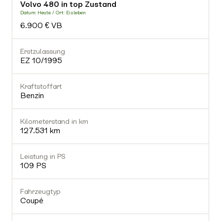
Volvo 480 in top Zustand
-
Datum: Heute / Ort: Eisleben
D
6.900 € VB
Fahrzeugtyp
-
Erstzulassung
E
EZ 10/1995
Getriebe
-
Kraftstoffart
K
Benzin
Gültiger TÜV
Nein
Kilometerstand in km
K
127.531 km
Ausstattung (0)
Leistung in PS
L
109 PS
Fahrzeugtyp
Coupé