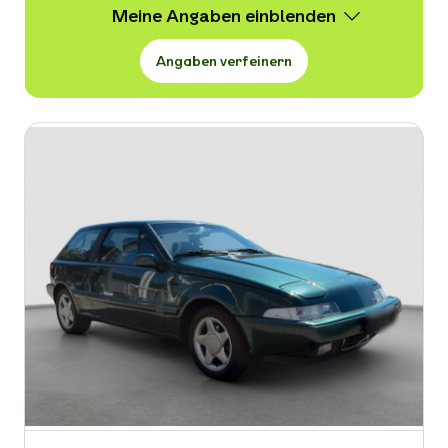
Meine Angaben
Angaben verfeinern
Wert
1.500 -
9.900 € VB
Erstzulassung
-
Kraftstoffart
-
Kilometerstand in km
-
Leistung in PS