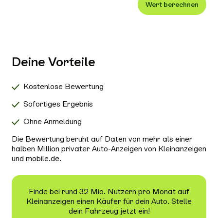
Wert berechnen
Xenon-/LED-Scheinwerfer
Alle Außenausstattung auswählen
Klimaanlage
Navigationssystem
Deine Vorteile
Radio/Tuner
Bluetooth
Kostenlose Bewertung
Freisprecheinrichtung
Sofortiges Ergebnis
Schiebedach/Panoramadach
Ohne Anmeldung
Sitzheizung
Die Bewertung beruht auf Daten von mehr als einer
Tempomat
halben Million privater Auto-Anzeigen von Kleinanzeigen
und mobile.de.
Nichtraucher-Fahrzeug
Alle Sicherheit & Umwelt auswählen
Antiblockiersystem (ABS)
Finde bei rund 32 Mio. Nutzern pro Monat auf
Kleinanzeigen einen Käufer für dein Auto. Stelle
Scheckheftgepflegt
dein Fahrzeug jetzt ein!