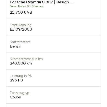
Porsche Cayman S 987 | Design …
-
Datum: Heute / Ort: Stieghorst
D
22.750 € VB
Fahrzeugtyp
-
Erstzulassung
E
EZ 09/2008
Getriebe
-
Kraftstoffart
K
Benzin
Gültiger TÜV
Nein
Kilometerstand in km
K
248.000 km
Ausstattung (0)
Leistung in PS
L
295 PS
Fahrzeugtyp
Coupé