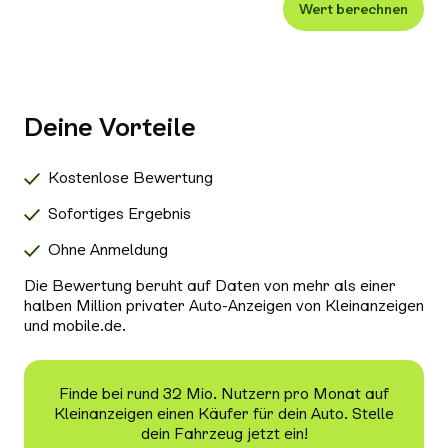
Wert berechnen
Xenon-/LED-Scheinwerfer
Alle Außenausstattung auswählen
Klimaanlage
Navigationssystem
Deine Vorteile
Radio/Tuner
Bluetooth
Kostenlose Bewertung
Freisprecheinrichtung
Sofortiges Ergebnis
Schiebedach/Panoramadach
Ohne Anmeldung
Sitzheizung
Die Bewertung beruht auf Daten von mehr als einer
Tempomat
halben Million privater Auto-Anzeigen von Kleinanzeigen
und mobile.de.
Nichtraucher-Fahrzeug
Alle Sicherheit & Umwelt auswählen
Antiblockiersystem (ABS)
Finde bei rund 32 Mio. Nutzern pro Monat auf
Kleinanzeigen einen Käufer für dein Auto. Stelle
Scheckheftgepflegt
dein Fahrzeug jetzt ein!