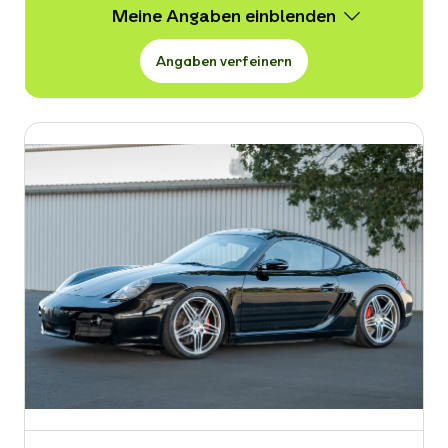
Meine Angaben
Angaben verfeinern
Wert
718 -
158.900 € VB
Erstzulassung
-
Kraftstoffart
-
Kilometerstand in km
-
Leistung in PS