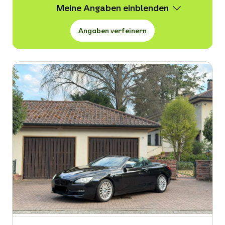
Meine Angaben
Angaben verfeinern
Wert
13.500 -
30.850 € VB
Erstzulassung
-
Kraftstoffart
-
Kilometerstand in km
-
Leistung in PS