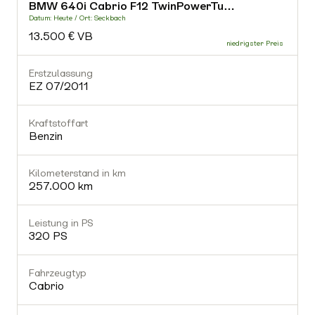
BMW 640i Cabrio F12 TwinPowerTu…
-
Datum: Heute / Ort: Seckbach
D
13.500 € VB
Fahrzeugtyp
-
Erstzulassung
E
EZ 07/2011
Getriebe
-
Kraftstoffart
K
Benzin
Gültiger TÜV
Nein
Kilometerstand in km
K
257.000 km
Ausstattung (0)
Leistung in PS
L
320 PS
Fahrzeugtyp
Cabrio