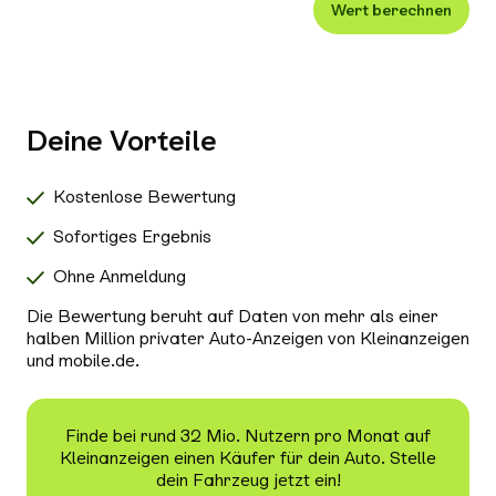
Wert berechnen
Xenon-/LED-Scheinwerfer
Alle Außenausstattung auswählen
Klimaanlage
Navigationssystem
Deine Vorteile
Radio/Tuner
Bluetooth
Kostenlose Bewertung
Freisprecheinrichtung
Sofortiges Ergebnis
Schiebedach/Panoramadach
Ohne Anmeldung
Sitzheizung
Die Bewertung beruht auf Daten von mehr als einer
Tempomat
halben Million privater Auto-Anzeigen von Kleinanzeigen
und mobile.de.
Nichtraucher-Fahrzeug
Alle Sicherheit & Umwelt auswählen
Antiblockiersystem (ABS)
Finde bei rund 32 Mio. Nutzern pro Monat auf
Kleinanzeigen einen Käufer für dein Auto. Stelle
Scheckheftgepflegt
dein Fahrzeug jetzt ein!