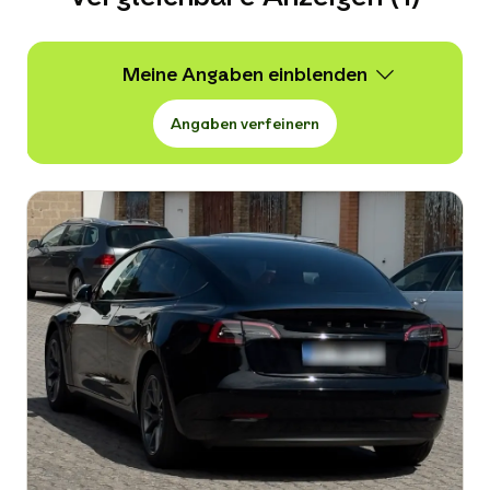
Meine Angaben
Angaben verfeinern
Wert
26.900 -
26.900 € VB
Erstzulassung
-
Kraftstoffart
-
Kilometerstand in km
-