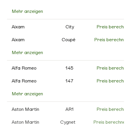
Mehr anzeigen
500C
Preis berechnen
595
Preis berechnen
Aixam
City
Preis berechnen
595C
Preis berechnen
Aixam
Coupé
Preis berechnen
Mehr anzeigen
Cross
Preis berechnen
595 Competizione
Preis berechnen
MinAuto
Preis berechnen
Alfa Romeo
145
Preis berechnen
595
Preis berechnen
Turismo
Roadline
Preis berechnen
Alfa Romeo
147
Preis berechnen
600e
Preis berechnen
Scouty R
Preis berechnen
Mehr anzeigen
156
Preis berechnen
695
Preis berechnen
Weitere
Preis berechnen
159
Preis berechnen
Aston Martin
AR1
Preis berechnen
Aixam
695C
Preis berechnen
4C
Preis berechnen
Aston Martin
Cygnet
Preis berechnen
Grande
Preis berechnen