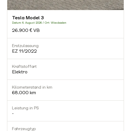
Leistung in PS
Tesla Model 3
-
Datum: 6. August 2026 / Ort: Wiesbaden
26.900 € VB
Fahrzeugtyp
-
Erstzulassung
EZ 11/2022
Getriebe
-
Kraftstoffart
Elektro
Gültiger TÜV
Nein
Kilometerstand in km
68.000 km
Ausstattung (0)
Leistung in PS
-
Fahrzeugtyp