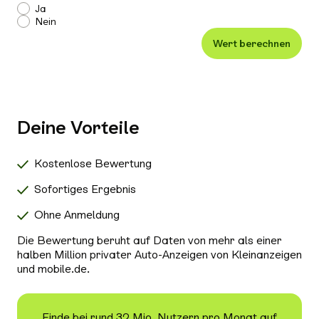
Einparkhilfe
Ja
Nein
Leichtmetallfelgen
Wert berechnen
Xenon-/LED-Scheinwerfer
Alle Außenausstattung auswählen
Klimaanlage
Navigationssystem
Deine Vorteile
Radio/Tuner
Bluetooth
Kostenlose Bewertung
Freisprecheinrichtung
Sofortiges Ergebnis
Schiebedach/Panoramadach
Ohne Anmeldung
Sitzheizung
Die Bewertung beruht auf Daten von mehr als einer
Tempomat
halben Million privater Auto-Anzeigen von Kleinanzeigen
und mobile.de.
Nichtraucher-Fahrzeug
Alle Sicherheit & Umwelt auswählen
Antiblockiersystem (ABS)
Finde bei rund 32 Mio. Nutzern pro Monat auf