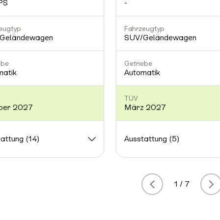
PS
-
eugtyp
Fahrzeugtyp
Geländewagen
SUV/Geländewagen
ebe
Getriebe
matik
Automatik
TÜV
ber 2027
März 2027
attung (14)
Ausstattung (5)
1 / 7
Zurück