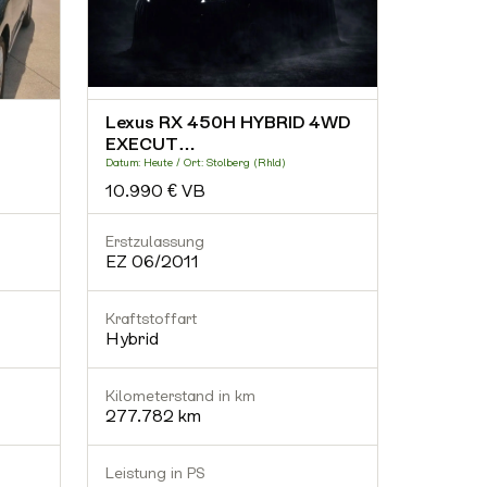
Lexus RX 450H HYBRID 4WD
Lexus R
EXECUT…
2015 |
Datum: Heute / Ort: Stolberg (Rhld)
Datum: Gest
10.990 € VB
20.000
Erstzulassung
Erstzula
EZ 06/2011
EZ 03/
Kraftstoffart
Kraftstof
Hybrid
Hybrid
Kilometerstand in km
Kilomete
277.782 km
162.00
Leistung in PS
Leistung