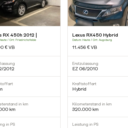
s RX 450h 2012 |
Lexus RX450 Hybrid
eute / Ort: Friedrichsfelde
Datum: Heute / Ort: Augsburg
00 € VB
11.456 € VB
ulassung
Erstzulassung
2/2012
EZ 06/2010
toffart
Kraftstoffart
in
Hybrid
eterstand in km
Kilometerstand in km
000 km
320.000 km
ung in PS
Leistung in PS