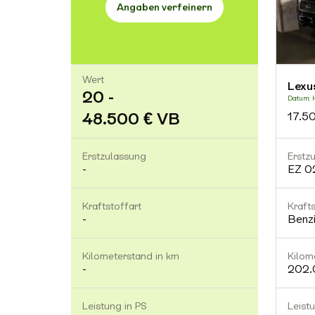
Angaben verfeinern
Wert
Lexu
20 -
Datum: H
48.500 € VB
17.5
Erstzulassung
Erstz
-
EZ 0
Kraftstoffart
Krafts
-
Benz
Kilometerstand in km
Kilom
-
202.
Leistung in PS
Leist