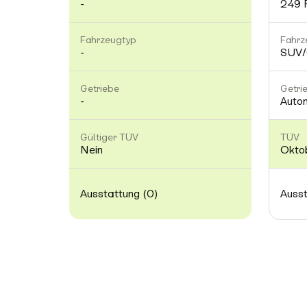
-
249 
Fahrzeugtyp
Fahrz
-
SUV/
Getriebe
Getri
-
Auto
Gültiger TÜV
TÜV
Nein
Okto
Ausstattung (0)
Ausst