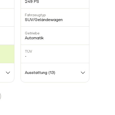
249 PS
-
Fahrzeugtyp
Fahrzeu
SUV/Geländewagen
Kombi
Getriebe
Getriebe
Automatik
Automat
TÜV
TÜV
-
-
Ausstattung (13)
Ausstat
Weiter