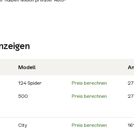
Bluetooth
Freisprecheinrichtung
Schiebedach/Panoramadach
Sitzheizung
nzeigen
Tempomat
Nichtraucher-Fahrzeug
Alle Sicherheit & Umwelt auswählen
Modell
An
Antiblockiersystem (ABS)
Scheckheftgepflegt
124 Spider
Preis berechnen
27
500
Preis berechnen
27
500C
Preis berechnen
25
595
Preis berechnen
14
City
Preis berechnen
16