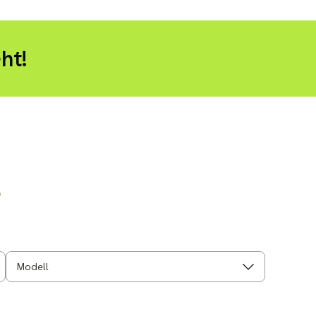
ht!
r
Modell