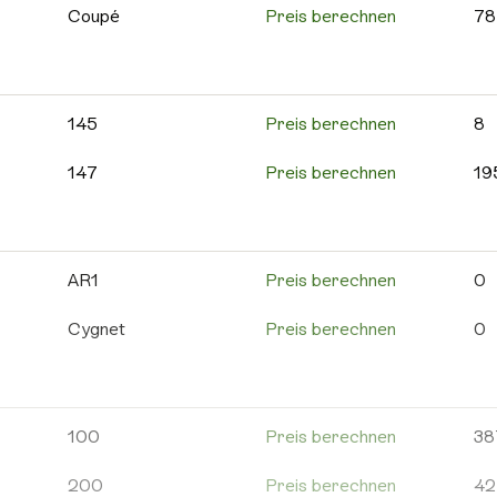
595C
Preis berechnen
12
Coupé
Preis berechnen
78
595 Competizione
Preis berechnen
10
Cross
Preis berechnen
59
595 Turismo
Preis berechnen
61
MinAuto
Preis berechnen
10
145
Preis berechnen
8
600e
Preis berechnen
1
Roadline
Preis berechnen
4
147
Preis berechnen
19
695
Preis berechnen
24
Scouty R
Preis berechnen
5
156
Preis berechnen
82
695C
Preis berechnen
9
Weitere Aixam
Preis berechnen
12
159
Preis berechnen
21
AR1
Preis berechnen
0
Grande Punto
Preis berechnen
18
4C
Preis berechnen
5
Cygnet
Preis berechnen
0
Punto Evo
Preis berechnen
10
8C
Preis berechnen
0
DB
Preis berechnen
2
Weitere Abarth
Preis berechnen
16
Alfa 146
Preis berechnen
5
DB11
Preis berechnen
9
100
Preis berechnen
38
Alfa 155
Preis berechnen
9
DB12
Preis berechnen
1
200
Preis berechnen
42