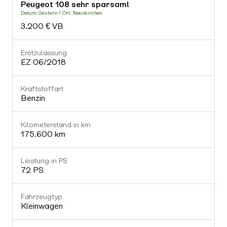
Peugeot 108 sehr sparsam!
-
Datum: Gestern / Ort: Neunkirchen
D
3.200 € VB
Fahrzeugtyp
-
Erstzulassung
E
EZ 06/2018
Getriebe
-
Kraftstoffart
K
Benzin
Gültiger TÜV
Nein
Kilometerstand in km
K
175.600 km
Ausstattung (0)
Leistung in PS
L
72 PS
Fahrzeugtyp
Kleinwagen