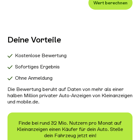
Wert berechnen
Xenon-/LED-Scheinwerfer
Alle Außenausstattung auswählen
Klimaanlage
Navigationssystem
Deine Vorteile
Radio/Tuner
Bluetooth
Kostenlose Bewertung
Freisprecheinrichtung
Sofortiges Ergebnis
Schiebedach/Panoramadach
Ohne Anmeldung
Sitzheizung
Die Bewertung beruht auf Daten von mehr als einer
Tempomat
halben Million privater Auto-Anzeigen von Kleinanzeigen
und mobile.de.
Nichtraucher-Fahrzeug
Alle Sicherheit & Umwelt auswählen
Antiblockiersystem (ABS)
Finde bei rund 32 Mio. Nutzern pro Monat auf
Kleinanzeigen einen Käufer für dein Auto. Stelle
Scheckheftgepflegt
dein Fahrzeug jetzt ein!