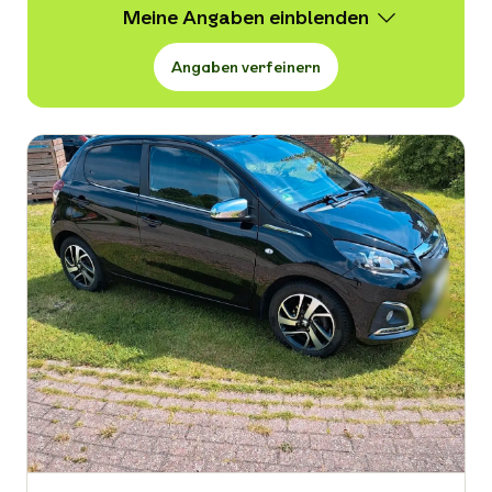
Meine Angaben
Angaben verfeinern
Wert
1.599 -
11.240 € VB
Erstzulassung
-
Kraftstoffart
-
Kilometerstand in km
-
Leistung in PS