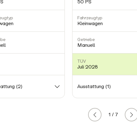
PS
50 PS
eugtyp
Fahrzeugtyp
nwagen
Kleinwagen
ebe
Getriebe
ell
Manuell
TÜV
Juli 2028
attung (2)
Ausstattung (1)
1 / 7
Zurück