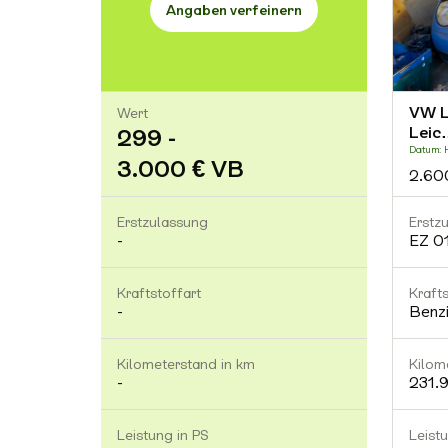
Angaben verfeinern
VW L
Wert
Leic
299 -
Datum: H
3.000 € VB
2.60
Erstzulassung
Erstz
-
EZ 0
Kraftstoffart
Krafts
-
Benz
Kilometerstand in km
Kilom
-
231.
Leistung in PS
Leist