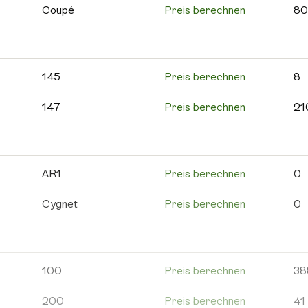
595C
Preis berechnen
12
Coupé
Preis berechnen
80
595 Competizione
Preis berechnen
10
Cross
Preis berechnen
55
595 Turismo
Preis berechnen
63
MinAuto
Preis berechnen
10
145
Preis berechnen
8
600e
Preis berechnen
1
Roadline
Preis berechnen
2
147
Preis berechnen
21
695
Preis berechnen
24
Scouty R
Preis berechnen
6
156
Preis berechnen
85
695C
Preis berechnen
8
Weitere Aixam
Preis berechnen
13
159
Preis berechnen
21
AR1
Preis berechnen
0
Grande Punto
Preis berechnen
18
4C
Preis berechnen
5
Cygnet
Preis berechnen
0
Punto Evo
Preis berechnen
10
8C
Preis berechnen
0
DB
Preis berechnen
2
Weitere Abarth
Preis berechnen
15
Alfa 146
Preis berechnen
5
DB11
Preis berechnen
9
100
Preis berechnen
38
Alfa 155
Preis berechnen
9
DB12
Preis berechnen
1
200
Preis berechnen
41