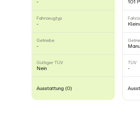
-
101 
Fahrzeugtyp
Fahrz
-
Klei
Getriebe
Getri
-
Manu
Gültiger TÜV
TÜV
Nein
-
Ausstattung (0)
Ausst