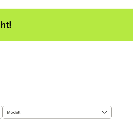
ht!
r
Modell