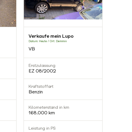
Verkaufe mein Lupo
VW Lupo
Datum: Heute / Ort: Demmin
Datum: Heut
VB
380 € 
Erstzulassung
Erstzula
EZ 08/2002
EZ 08/
Kraftstoffart
Kraftstof
Benzin
Benzin
Kilometerstand in km
Kilomete
168.000 km
170.00
Leistung in PS
Leistung