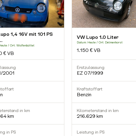
upo 1,4 16V mit 101 PS
VW Lupo 1.0 Liter
…
Datum: Heute / Ort: Delmenhorst
eute / Ort: Wolfenbüttel
1.150 € VB
0 € VB
ulassung
Erstzulassung
1/2001
EZ 07/1999
toffart
Kraftstoffart
in
Benzin
eterstand in km
Kilometerstand in km
964 km
216.629 km
ung in PS
Leistung in PS