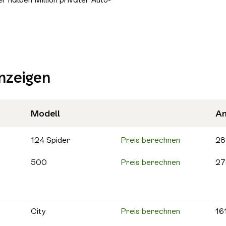
Bluetooth
Freisprecheinrichtung
Schiebedach/Panoramadach
Sitzheizung
nzeigen
Tempomat
Nichtraucher-Fahrzeug
Alle Sicherheit & Umwelt auswählen
Modell
An
Antiblockiersystem (ABS)
Scheckheftgepflegt
124 Spider
Preis berechnen
28
500
Preis berechnen
27
500C
Preis berechnen
25
595
Preis berechnen
13
City
Preis berechnen
16