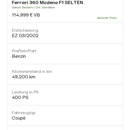
Ferrari 360 Modena F1 SELTEN
-
Datum: Gestern / Ort: Viernheim
D
114.999 € VB
Fahrzeugtyp
-
Erstzulassung
E
EZ 03/2002
Getriebe
-
Kraftstoffart
K
Benzin
-
Gültiger TÜV
Nein
Kilometerstand in km
K
49.200 km
Ausstattung (0)
Leistung in PS
L
400 PS
-
Fahrzeugtyp
Coupé
-