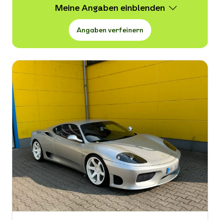
Meine Angaben
Angaben verfeinern
Wert
100 -
114.999 € VB
Erstzulassung
-
Kraftstoffart
-
Kilometerstand in km
-
Leistung in PS