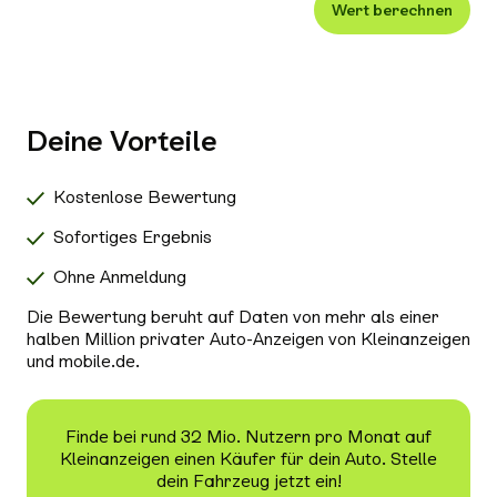
Wert berechnen
Xenon-/LED-Scheinwerfer
Alle Außenausstattung auswählen
Klimaanlage
Navigationssystem
Deine Vorteile
Radio/Tuner
Bluetooth
Kostenlose Bewertung
Freisprecheinrichtung
Sofortiges Ergebnis
Schiebedach/Panoramadach
Ohne Anmeldung
Sitzheizung
Die Bewertung beruht auf Daten von mehr als einer
Tempomat
halben Million privater Auto-Anzeigen von Kleinanzeigen
und mobile.de.
Nichtraucher-Fahrzeug
Alle Sicherheit & Umwelt auswählen
Antiblockiersystem (ABS)
Finde bei rund 32 Mio. Nutzern pro Monat auf
Kleinanzeigen einen Käufer für dein Auto. Stelle
Scheckheftgepflegt
dein Fahrzeug jetzt ein!