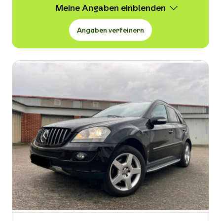
Meine Angaben
Angaben verfeinern
Wert
2.490 -
12.990 € VB
Erstzulassung
-
Kraftstoffart
-
Kilometerstand in km
-
Leistung in PS