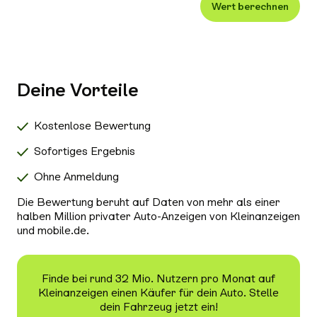
Wert berechnen
Xenon-/LED-Scheinwerfer
Alle Außenausstattung auswählen
Klimaanlage
Navigationssystem
Deine Vorteile
Radio/Tuner
Bluetooth
Kostenlose Bewertung
Freisprecheinrichtung
Sofortiges Ergebnis
Schiebedach/Panoramadach
Ohne Anmeldung
Sitzheizung
Die Bewertung beruht auf Daten von mehr als einer
Tempomat
halben Million privater Auto-Anzeigen von Kleinanzeigen
und mobile.de.
Nichtraucher-Fahrzeug
Alle Sicherheit & Umwelt auswählen
Antiblockiersystem (ABS)
Finde bei rund 32 Mio. Nutzern pro Monat auf
Kleinanzeigen einen Käufer für dein Auto. Stelle
Scheckheftgepflegt
dein Fahrzeug jetzt ein!