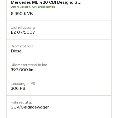
Mercedes ML 420 CDI Designo S…
-
Datum: Gestern / Ort: Braunschweig
D
6.990 € VB
Fahrzeugtyp
-
Erstzulassung
E
EZ 07/2007
Getriebe
-
Kraftstoffart
K
Diesel
Gültiger TÜV
Nein
Kilometerstand in km
K
327.000 km
Ausstattung (0)
Leistung in PS
L
306 PS
Fahrzeugtyp
SUV/Geländewagen