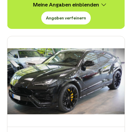
Meine Angaben
Angaben verfeinern
Wert
111 -
420.000 € VB
Erstzulassung
-
Kraftstoffart
-
Kilometerstand in km
-
Leistung in PS