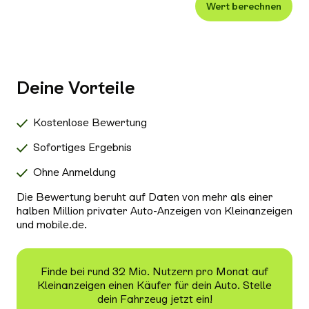
Wert berechnen
Xenon-/LED-Scheinwerfer
Alle Außenausstattung auswählen
Klimaanlage
Navigationssystem
Deine Vorteile
Radio/Tuner
Bluetooth
Kostenlose Bewertung
Freisprecheinrichtung
Sofortiges Ergebnis
Schiebedach/Panoramadach
Ohne Anmeldung
Sitzheizung
Die Bewertung beruht auf Daten von mehr als einer
Tempomat
halben Million privater Auto-Anzeigen von Kleinanzeigen
und mobile.de.
Nichtraucher-Fahrzeug
Alle Sicherheit & Umwelt auswählen
Antiblockiersystem (ABS)
Finde bei rund 32 Mio. Nutzern pro Monat auf
Kleinanzeigen einen Käufer für dein Auto. Stelle
Scheckheftgepflegt
dein Fahrzeug jetzt ein!