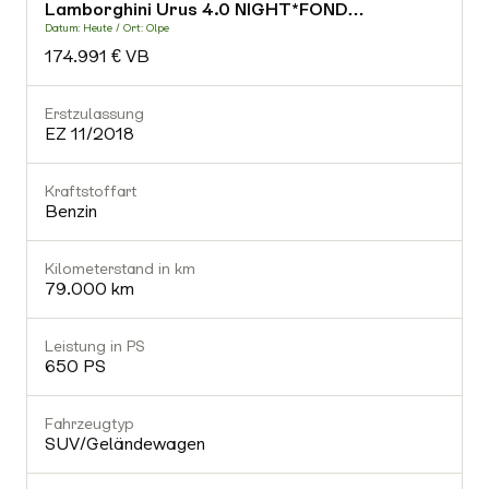
Lamborghini Urus 4.0 NIGHT*FOND…
-
Datum: Heute / Ort: Olpe
D
174.991 € VB
Fahrzeugtyp
-
Erstzulassung
E
EZ 11/2018
Getriebe
-
Kraftstoffart
K
Benzin
Gültiger TÜV
Nein
Kilometerstand in km
K
79.000 km
Ausstattung (0)
Leistung in PS
L
650 PS
Fahrzeugtyp
SUV/Geländewagen