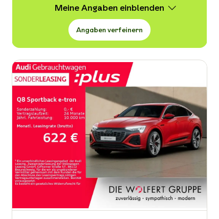
Meine Angaben
Angaben verfeinern
Wert
299 -
55.989 € VB
Erstzulassung
-
Kraftstoffart
-
Kilometerstand in km
-
Leistung in PS