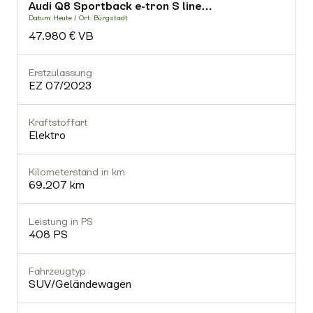
Audi Q8 Sportback e-tron S line…
-
Datum: Heute / Ort: Bürgstadt
D
47.980 € VB
Fahrzeugtyp
-
Erstzulassung
E
EZ 07/2023
Getriebe
-
Kraftstoffart
K
Elektro
Gültiger TÜV
Nein
Kilometerstand in km
K
69.207 km
Ausstattung (0)
Leistung in PS
L
408 PS
Fahrzeugtyp
SUV/Geländewagen