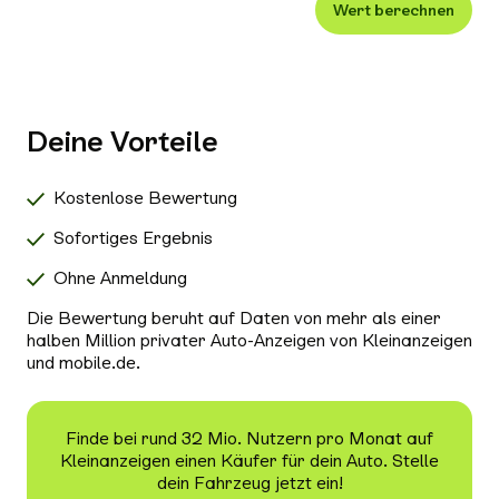
Wert berechnen
Xenon-/LED-Scheinwerfer
Alle Außenausstattung auswählen
Klimaanlage
Navigationssystem
Deine Vorteile
Radio/Tuner
Bluetooth
Kostenlose Bewertung
Freisprecheinrichtung
Sofortiges Ergebnis
Schiebedach/Panoramadach
Ohne Anmeldung
Sitzheizung
Die Bewertung beruht auf Daten von mehr als einer
Tempomat
halben Million privater Auto-Anzeigen von Kleinanzeigen
und mobile.de.
Nichtraucher-Fahrzeug
Alle Sicherheit & Umwelt auswählen
Antiblockiersystem (ABS)
Finde bei rund 32 Mio. Nutzern pro Monat auf
Kleinanzeigen einen Käufer für dein Auto. Stelle
Scheckheftgepflegt
dein Fahrzeug jetzt ein!