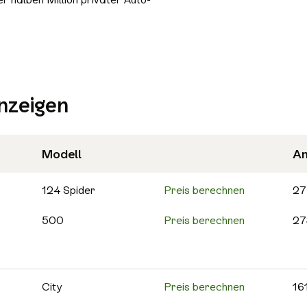
Bluetooth
Freisprecheinrichtung
Schiebedach/Panoramadach
Sitzheizung
nzeigen
Tempomat
Nichtraucher-Fahrzeug
Alle Sicherheit & Umwelt auswählen
Modell
An
Antiblockiersystem (ABS)
Scheckheftgepflegt
124 Spider
Preis berechnen
27
500
Preis berechnen
27
500C
Preis berechnen
25
595
Preis berechnen
13
City
Preis berechnen
16