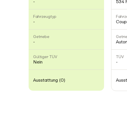
-
534 
Fahrzeugtyp
Fahrz
-
Coup
Getriebe
Getri
-
Auto
Gültiger TÜV
TÜV
Nein
-
Ausstattung (0)
Ausst