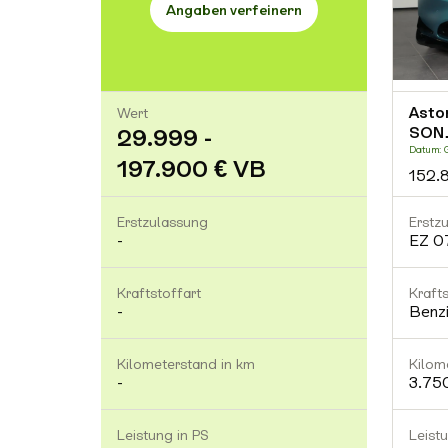
Angaben verfeinern
Asto
Wert
SON
29.999 -
Datum: G
197.900 € VB
152.
Erstzulassung
Erstz
-
EZ 0
Kraftstoffart
Krafts
-
Benz
Kilometerstand in km
Kilom
-
3.75
Leistung in PS
Leist