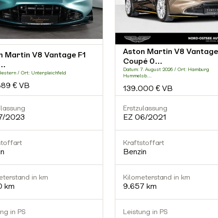
Aston Martin V8 Vantage
n Martin V8 Vantage F1
Coupé 0…
…
Datum: 7. August 2026 / Ort: Hamburg
estern / Ort: Unterpleichfeld
Hummelsb…
889 € VB
139.000 € VB
ulassung
Erstzulassung
7/2023
EZ 06/2021
toffart
Kraftstoffart
in
Benzin
eterstand in km
Kilometerstand in km
0 km
9.657 km
ung in PS
Leistung in PS