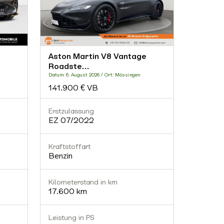
Aston Martin V8 Vantage
Anton M
Roadste…
Datum: 4. Au
Datum: 6. August 2026 / Ort: Mössingen
101.990
141.900 € VB
Erstzulassung
Erstzula
EZ 07/2022
EZ 05/
Kraftstoffart
Kraftstof
Benzin
Benzin
Kilometerstand in km
Kilomete
17.600 km
20.400
Leistung in PS
Leistung