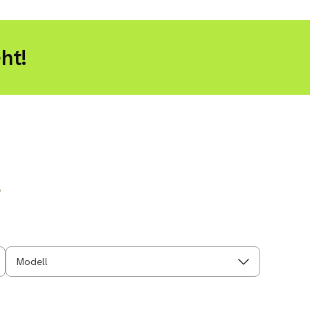
ht!
r
Modell