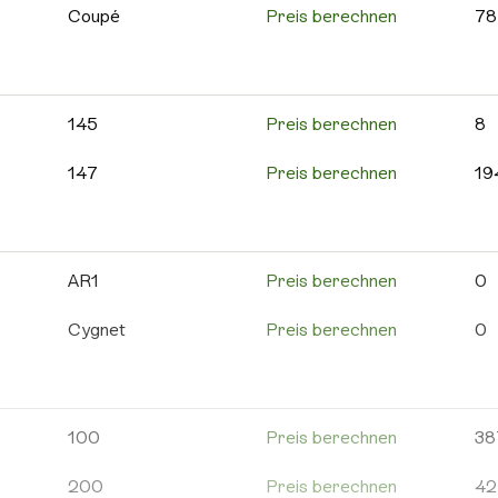
595C
Preis berechnen
12
Coupé
Preis berechnen
78
595 Competizione
Preis berechnen
10
Cross
Preis berechnen
59
595 Turismo
Preis berechnen
61
MinAuto
Preis berechnen
10
145
Preis berechnen
8
600e
Preis berechnen
1
Roadline
Preis berechnen
4
147
Preis berechnen
19
695
Preis berechnen
24
Scouty R
Preis berechnen
5
156
Preis berechnen
82
695C
Preis berechnen
9
Weitere Aixam
Preis berechnen
12
159
Preis berechnen
21
AR1
Preis berechnen
0
Grande Punto
Preis berechnen
17
4C
Preis berechnen
5
Cygnet
Preis berechnen
0
Punto Evo
Preis berechnen
10
8C
Preis berechnen
0
DB
Preis berechnen
2
Weitere Abarth
Preis berechnen
16
Alfa 146
Preis berechnen
5
DB11
Preis berechnen
9
100
Preis berechnen
38
Alfa 155
Preis berechnen
9
DB12
Preis berechnen
1
200
Preis berechnen
42