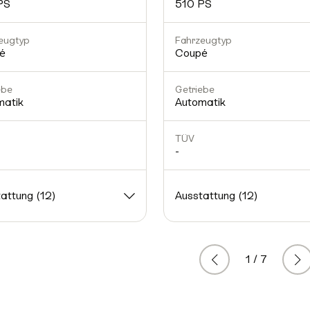
PS
510 PS
eugtyp
Fahrzeugtyp
é
Coupé
ebe
Getriebe
matik
Automatik
TÜV
-
attung (12)
Ausstattung (12)
1 / 7
Zurück