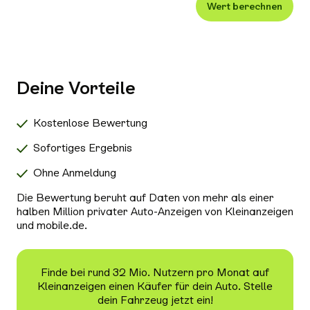
Wert berechnen
Xenon-/LED-Scheinwerfer
Alle Außenausstattung auswählen
Klimaanlage
Navigationssystem
Deine Vorteile
Radio/Tuner
Bluetooth
Kostenlose Bewertung
Freisprecheinrichtung
Sofortiges Ergebnis
Schiebedach/Panoramadach
Ohne Anmeldung
Sitzheizung
Die Bewertung beruht auf Daten von mehr als einer
Tempomat
halben Million privater Auto-Anzeigen von Kleinanzeigen
und mobile.de.
Nichtraucher-Fahrzeug
Alle Sicherheit & Umwelt auswählen
Antiblockiersystem (ABS)
Finde bei rund 32 Mio. Nutzern pro Monat auf
Kleinanzeigen einen Käufer für dein Auto. Stelle
Scheckheftgepflegt
dein Fahrzeug jetzt ein!