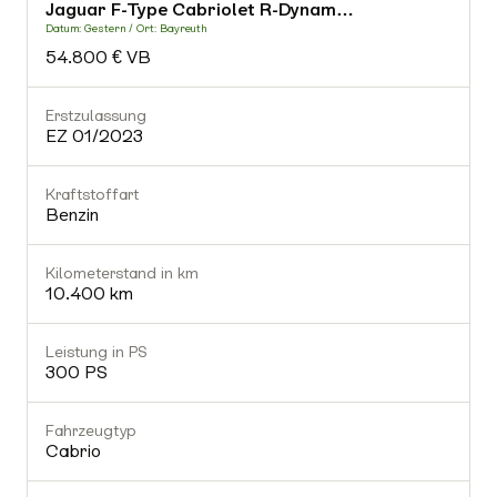
Jaguar F-Type Cabriolet R-Dynam…
-
Datum: Gestern / Ort: Bayreuth
D
54.800 € VB
Fahrzeugtyp
-
Erstzulassung
E
EZ 01/2023
Getriebe
-
Kraftstoffart
K
Benzin
Gültiger TÜV
Nein
Kilometerstand in km
K
10.400 km
Ausstattung (0)
Leistung in PS
L
300 PS
Fahrzeugtyp
Cabrio