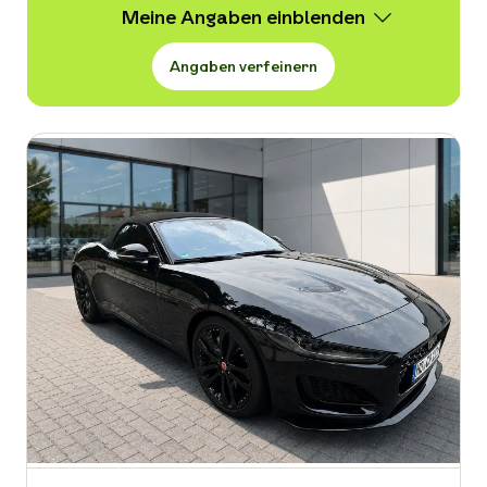
Meine Angaben
Angaben verfeinern
Wert
4.955 -
54.850 € VB
Erstzulassung
-
Kraftstoffart
-
Kilometerstand in km
-
Leistung in PS