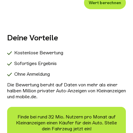
Wert berechnen
Xenon-/LED-Scheinwerfer
Alle Außenausstattung auswählen
Klimaanlage
Navigationssystem
Deine Vorteile
Radio/Tuner
Bluetooth
Kostenlose Bewertung
Freisprecheinrichtung
Sofortiges Ergebnis
Schiebedach/Panoramadach
Ohne Anmeldung
Sitzheizung
Die Bewertung beruht auf Daten von mehr als einer
Tempomat
halben Million privater Auto-Anzeigen von Kleinanzeigen
und mobile.de.
Nichtraucher-Fahrzeug
Alle Sicherheit & Umwelt auswählen
Antiblockiersystem (ABS)
Finde bei rund 32 Mio. Nutzern pro Monat auf
Kleinanzeigen einen Käufer für dein Auto. Stelle
Scheckheftgepflegt
dein Fahrzeug jetzt ein!