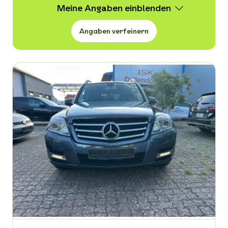
Meine Angaben
Angaben verfeinern
Wert
4.999 -
29.990 € VB
Erstzulassung
-
Kraftstoffart
-
Kilometerstand in km
-
Leistung in PS