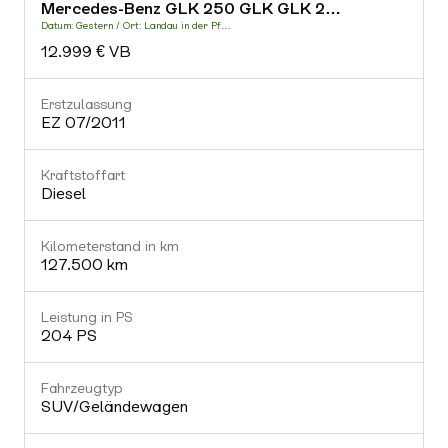
Mercedes-Benz GLK 250 GLK GLK 2…
-
Datum: Gestern / Ort: Landau in der Pf…
D
12.999 € VB
Fahrzeugtyp
-
Erstzulassung
E
EZ 07/2011
Getriebe
-
Kraftstoffart
K
Diesel
Gültiger TÜV
Nein
Kilometerstand in km
K
127.500 km
Ausstattung (0)
Leistung in PS
L
204 PS
Fahrzeugtyp
SUV/Geländewagen