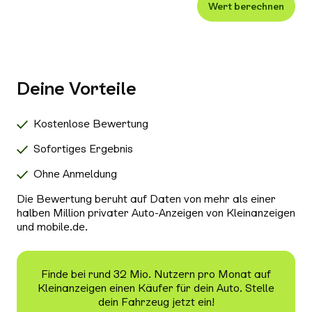
Wert berechnen
Xenon-/LED-Scheinwerfer
Alle Außenausstattung auswählen
Klimaanlage
Navigationssystem
Deine Vorteile
Radio/Tuner
Bluetooth
Kostenlose Bewertung
Freisprecheinrichtung
Sofortiges Ergebnis
Schiebedach/Panoramadach
Ohne Anmeldung
Sitzheizung
Die Bewertung beruht auf Daten von mehr als einer
Tempomat
halben Million privater Auto-Anzeigen von Kleinanzeigen
und mobile.de.
Nichtraucher-Fahrzeug
Alle Sicherheit & Umwelt auswählen
Antiblockiersystem (ABS)
Finde bei rund 32 Mio. Nutzern pro Monat auf
Kleinanzeigen einen Käufer für dein Auto. Stelle
Scheckheftgepflegt
dein Fahrzeug jetzt ein!