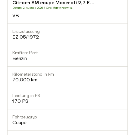
Citroen SM coupe Maserati 2,7 E…
-
Datum: 2. August 2026 / Ort: Marktredwitz
D
VB
Fahrzeugtyp
-
Erstzulassung
E
EZ 05/1972
Getriebe
-
Kraftstoffart
K
Benzin
Gültiger TÜV
Nein
Kilometerstand in km
K
70.000 km
Ausstattung (0)
Leistung in PS
L
170 PS
Fahrzeugtyp
Coupé