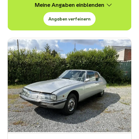
Meine Angaben
Angaben verfeinern
Wert
7.000 -
68.999 € VB
Erstzulassung
-
Kraftstoffart
-
Kilometerstand in km
-
Leistung in PS