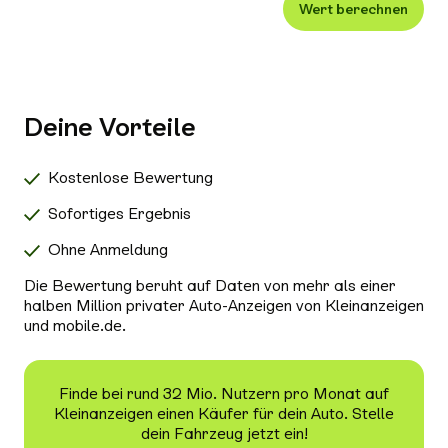
Wert berechnen
Xenon-/LED-Scheinwerfer
Alle Außenausstattung auswählen
Klimaanlage
Navigationssystem
Deine Vorteile
Radio/Tuner
Bluetooth
Kostenlose Bewertung
Freisprecheinrichtung
Sofortiges Ergebnis
Schiebedach/Panoramadach
Ohne Anmeldung
Sitzheizung
Die Bewertung beruht auf Daten von mehr als einer
Tempomat
halben Million privater Auto-Anzeigen von Kleinanzeigen
und mobile.de.
Nichtraucher-Fahrzeug
Alle Sicherheit & Umwelt auswählen
Antiblockiersystem (ABS)
Finde bei rund 32 Mio. Nutzern pro Monat auf
Kleinanzeigen einen Käufer für dein Auto. Stelle
Scheckheftgepflegt
dein Fahrzeug jetzt ein!