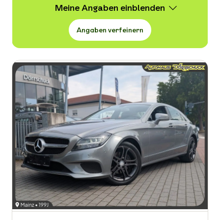
Meine Angaben
Angaben verfeinern
Wert
8.700 -
48.900 € VB
Erstzulassung
-
Kraftstoffart
-
Kilometerstand in km
-
Leistung in PS