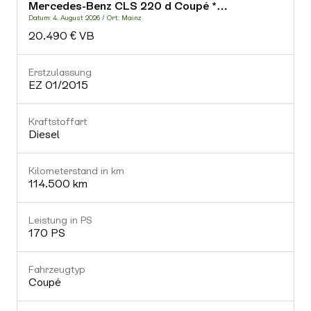
Mercedes-Benz CLS 220 d Coupé *…
-
Datum: 4. August 2026 / Ort: Mainz
D
20.490 € VB
Fahrzeugtyp
-
Erstzulassung
E
EZ 01/2015
Getriebe
-
Kraftstoffart
K
Diesel
Gültiger TÜV
Nein
Kilometerstand in km
K
114.500 km
Ausstattung (0)
Leistung in PS
L
170 PS
Fahrzeugtyp
Coupé