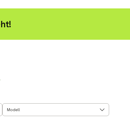
ht!
r
Modell