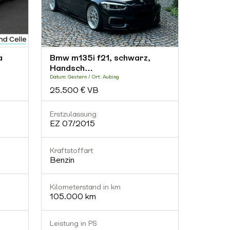
a
Bmw m135i f21, schwarz,
Bmw m1
Handsch…
Hands
Datum: Gestern / Ort: Aubing
Datum: Gest
25.500 € VB
25.500
Erstzulassung
Erstzula
EZ 07/2015
EZ 07/
Kraftstoffart
Kraftstof
Benzin
Benzin
Kilometerstand in km
Kilomete
105.000 km
105.00
Leistung in PS
Leistung