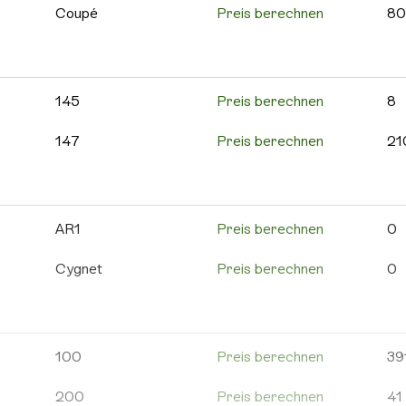
595C
Preis berechnen
12
Coupé
Preis berechnen
80
595 Competizione
Preis berechnen
10
Cross
Preis berechnen
56
595 Turismo
Preis berechnen
63
MinAuto
Preis berechnen
10
145
Preis berechnen
8
600e
Preis berechnen
1
Roadline
Preis berechnen
2
147
Preis berechnen
21
695
Preis berechnen
25
Scouty R
Preis berechnen
6
156
Preis berechnen
85
695C
Preis berechnen
8
Weitere Aixam
Preis berechnen
13
159
Preis berechnen
21
AR1
Preis berechnen
0
Grande Punto
Preis berechnen
18
4C
Preis berechnen
5
Cygnet
Preis berechnen
0
Punto Evo
Preis berechnen
9
8C
Preis berechnen
0
DB
Preis berechnen
2
Weitere Abarth
Preis berechnen
17
Alfa 146
Preis berechnen
5
DB11
Preis berechnen
8
100
Preis berechnen
39
Alfa 155
Preis berechnen
9
DB12
Preis berechnen
1
200
Preis berechnen
41