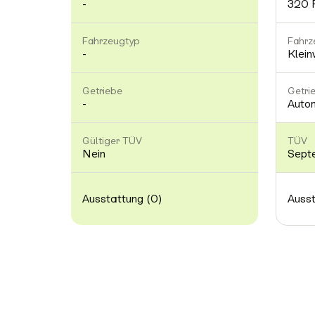
-
320 
Fahrzeugtyp
Fahrz
-
Klei
Getriebe
Getri
-
Auto
Gültiger TÜV
TÜV
Nein
Sept
Ausstattung (0)
Ausst