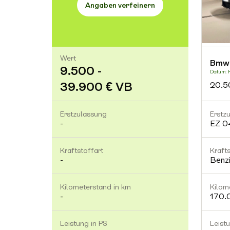
Angaben verfeinern
Wert
Bmw 
9.500 -
Datum: 
39.900 € VB
20.5
Erstzulassung
Erstz
-
EZ 0
Kraftstoffart
Krafts
-
Benz
Kilometerstand in km
Kilom
-
170.
Leistung in PS
Leist