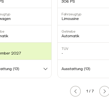
PS
306 PS
eugtyp
Fahrzeugtyp
nwagen
Limousine
ebe
Getriebe
matik
Automatik
TÜV
ember 2027
-
attung (13)
Ausstattung (13)
1 / 7
Zurück