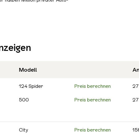
Bluetooth
Freisprecheinrichtung
Schiebedach/Panoramadach
Sitzheizung
nzeigen
Tempomat
Nichtraucher-Fahrzeug
Alle Sicherheit & Umwelt auswählen
Modell
An
Antiblockiersystem (ABS)
Scheckheftgepflegt
124 Spider
Preis berechnen
27
500
Preis berechnen
27
500C
Preis berechnen
25
595
Preis berechnen
13
City
Preis berechnen
15