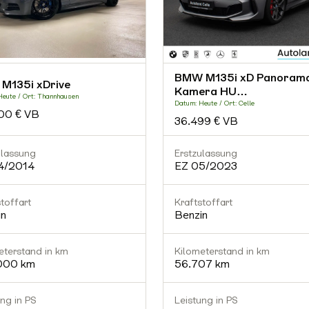
BMW M135i xD Panoram
M135i xDrive
Kamera HU…
Heute / Ort: Thannhausen
Datum: Heute / Ort: Celle
00 € VB
36.499 € VB
ulassung
Erstzulassung
4/2014
EZ 05/2023
toffart
Kraftstoffart
in
Benzin
eterstand in km
Kilometerstand in km
000 km
56.707 km
ung in PS
Leistung in PS