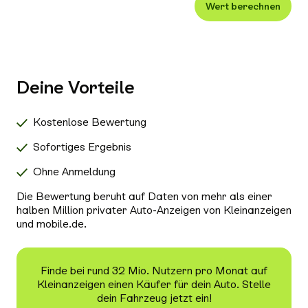
Wert berechnen
Xenon-/LED-Scheinwerfer
Alle Außenausstattung auswählen
Klimaanlage
Navigationssystem
Deine Vorteile
Radio/Tuner
Bluetooth
Kostenlose Bewertung
Freisprecheinrichtung
Sofortiges Ergebnis
Schiebedach/Panoramadach
Ohne Anmeldung
Sitzheizung
Die Bewertung beruht auf Daten von mehr als einer
Tempomat
halben Million privater Auto-Anzeigen von Kleinanzeigen
und mobile.de.
Nichtraucher-Fahrzeug
Alle Sicherheit & Umwelt auswählen
Antiblockiersystem (ABS)
Finde bei rund 32 Mio. Nutzern pro Monat auf
Kleinanzeigen einen Käufer für dein Auto. Stelle
Scheckheftgepflegt
dein Fahrzeug jetzt ein!