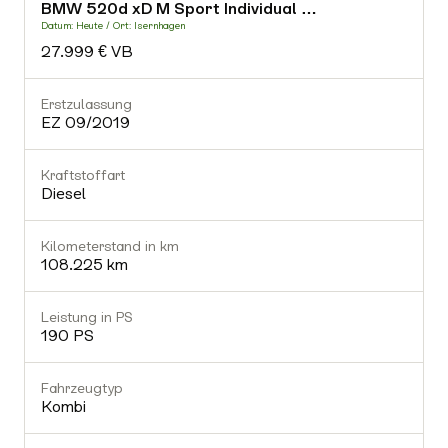
BMW 520d xD M Sport Individual …
-
Datum: Heute / Ort: Isernhagen
D
27.999 € VB
Fahrzeugtyp
-
Erstzulassung
E
EZ 09/2019
Getriebe
-
Kraftstoffart
K
Diesel
Gültiger TÜV
Nein
Kilometerstand in km
K
108.225 km
Ausstattung (0)
Leistung in PS
L
190 PS
Fahrzeugtyp
Kombi