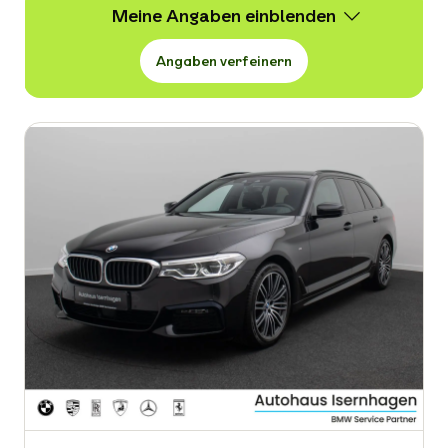
Meine Angaben
Angaben verfeinern
Wert
3.800 -
28.999 € VB
Erstzulassung
-
Kraftstoffart
-
Kilometerstand in km
-
Leistung in PS