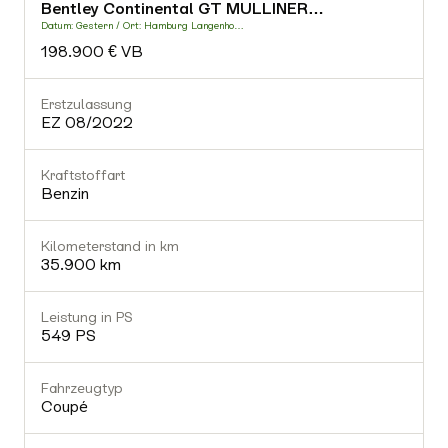
Bentley Continental GT MULLINER…
-
Datum: Gestern / Ort: Hamburg Langenho…
D
198.900 € VB
Fahrzeugtyp
-
Erstzulassung
E
EZ 08/2022
Getriebe
-
Kraftstoffart
K
Benzin
Gültiger TÜV
Nein
Kilometerstand in km
K
35.900 km
Ausstattung (0)
Leistung in PS
L
549 PS
Fahrzeugtyp
Coupé