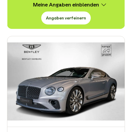
Meine Angaben
Angaben verfeinern
Wert
11.900 -
294.900 € VB
Erstzulassung
-
Kraftstoffart
-
Kilometerstand in km
-
Leistung in PS