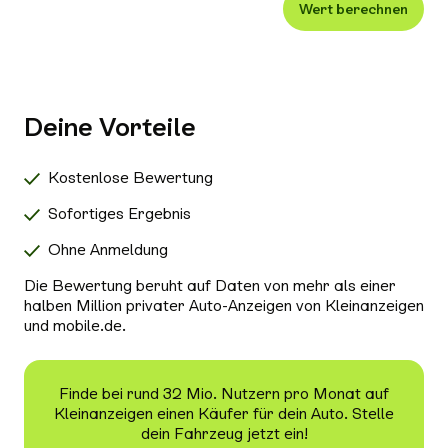
Wert berechnen
Xenon-/LED-Scheinwerfer
Alle Außenausstattung auswählen
Klimaanlage
Navigationssystem
Deine Vorteile
Radio/Tuner
Bluetooth
Kostenlose Bewertung
Freisprecheinrichtung
Sofortiges Ergebnis
Schiebedach/Panoramadach
Ohne Anmeldung
Sitzheizung
Die Bewertung beruht auf Daten von mehr als einer
Tempomat
halben Million privater Auto-Anzeigen von Kleinanzeigen
und mobile.de.
Nichtraucher-Fahrzeug
Alle Sicherheit & Umwelt auswählen
Antiblockiersystem (ABS)
Finde bei rund 32 Mio. Nutzern pro Monat auf
Kleinanzeigen einen Käufer für dein Auto. Stelle
Scheckheftgepflegt
dein Fahrzeug jetzt ein!