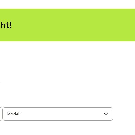
ht!
r
Modell