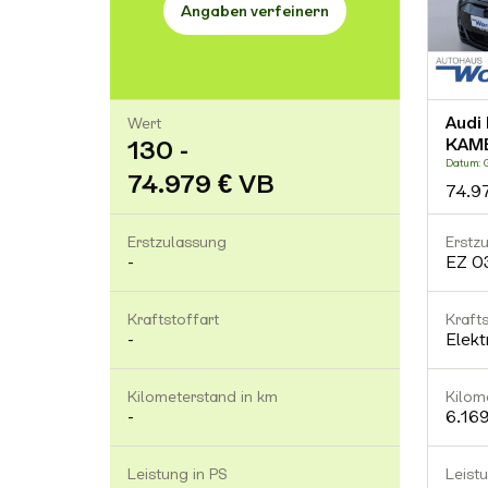
Angaben verfeinern
Audi
Wert
KAM
130 -
Datum: 
74.979 € VB
74.9
Erstzulassung
Erstz
-
EZ 0
Kraftstoffart
Krafts
-
Elekt
Kilometerstand in km
Kilom
-
6.16
Leistung in PS
Leist