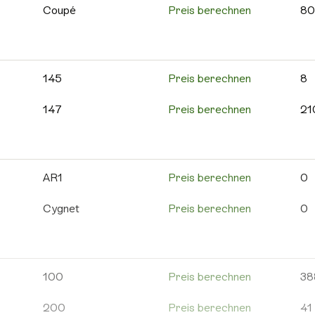
595C
Preis berechnen
12
Coupé
Preis berechnen
80
595 Competizione
Preis berechnen
10
Cross
Preis berechnen
55
595 Turismo
Preis berechnen
63
MinAuto
Preis berechnen
10
145
Preis berechnen
8
600e
Preis berechnen
1
Roadline
Preis berechnen
2
147
Preis berechnen
21
695
Preis berechnen
24
Scouty R
Preis berechnen
6
156
Preis berechnen
85
695C
Preis berechnen
8
Weitere Aixam
Preis berechnen
13
159
Preis berechnen
21
AR1
Preis berechnen
0
Grande Punto
Preis berechnen
18
4C
Preis berechnen
5
Cygnet
Preis berechnen
0
Punto Evo
Preis berechnen
10
8C
Preis berechnen
0
DB
Preis berechnen
2
Weitere Abarth
Preis berechnen
15
Alfa 146
Preis berechnen
5
DB11
Preis berechnen
9
100
Preis berechnen
38
Alfa 155
Preis berechnen
9
DB12
Preis berechnen
1
200
Preis berechnen
41