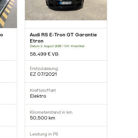
ro
Audi RS E-Tron GT Garantie
Audi E-
Etron
Datum: 11. J
Datum: 2. August 2026 / Ort: Kraichtal
69.900
58.499 € VB
Erstzulassung
Erstzula
EZ 07/2021
EZ 01/
Kraftstoffart
Kraftstof
Elektro
Elektro
Kilometerstand in km
Kilomete
50.500 km
43.400
Leistung in PS
Leistung