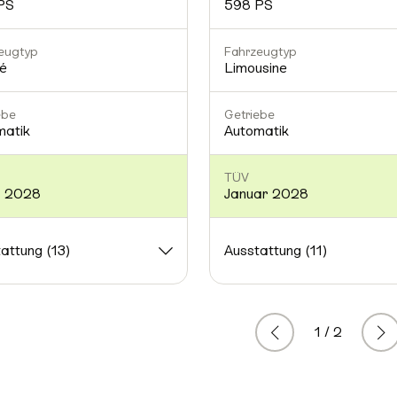
PS
598 PS
eugtyp
Fahrzeugtyp
é
Limousine
ebe
Getriebe
matik
Automatik
TÜV
 2028
Januar 2028
attung (13)
Ausstattung (11)
1 / 2
Zurück