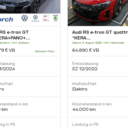
 RS e-tron GT
Audi RS e-tron GT quatt
ERA+PANO+…
*KERA…
Gestern / Ort: Südharz
Datum: 3. August 2026 / Ort: Helmstedt
79 € VB
64.890 € VB
ulassung
Erstzulassung
3/2024
EZ 12/2022
toffart
Kraftstoffart
ro
Elektro
eterstand in km
Kilometerstand in km
9 km
44.000 km
ung in PS
Leistung in PS