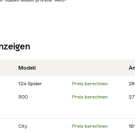
Bluetooth
Freisprecheinrichtung
Schiebedach/Panoramadach
Sitzheizung
nzeigen
Tempomat
Nichtraucher-Fahrzeug
Alle Sicherheit & Umwelt auswählen
Modell
An
Antiblockiersystem (ABS)
Scheckheftgepflegt
124 Spider
Preis berechnen
28
500
Preis berechnen
27
500C
Preis berechnen
25
595
Preis berechnen
13
City
Preis berechnen
16