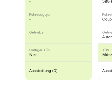
-
598 
Fahrzeugtyp
Fahrz
-
Coup
Getriebe
Getri
-
Auto
Gültiger TÜV
TÜV
Nein
März
Ausstattung (0)
Ausst