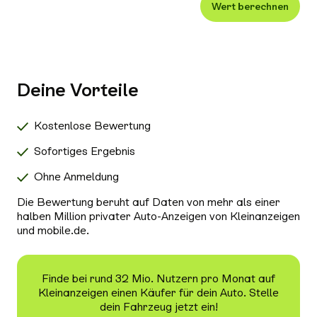
Wert berechnen
Xenon-/LED-Scheinwerfer
Alle Außenausstattung auswählen
Klimaanlage
Navigationssystem
Deine Vorteile
Radio/Tuner
Bluetooth
Kostenlose Bewertung
Freisprecheinrichtung
Sofortiges Ergebnis
Schiebedach/Panoramadach
Ohne Anmeldung
Sitzheizung
Die Bewertung beruht auf Daten von mehr als einer
Tempomat
halben Million privater Auto-Anzeigen von Kleinanzeigen
und mobile.de.
Nichtraucher-Fahrzeug
Alle Sicherheit & Umwelt auswählen
Antiblockiersystem (ABS)
Finde bei rund 32 Mio. Nutzern pro Monat auf
Kleinanzeigen einen Käufer für dein Auto. Stelle
Scheckheftgepflegt
dein Fahrzeug jetzt ein!