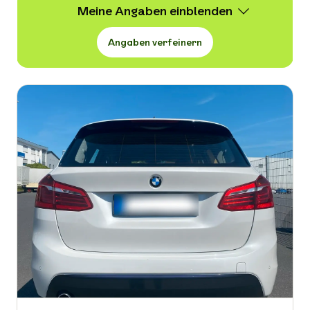
Meine Angaben
Angaben verfeinern
Wert
5.950 -
21.998 € VB
Erstzulassung
-
Kraftstoffart
-
Kilometerstand in km
-
Leistung in PS