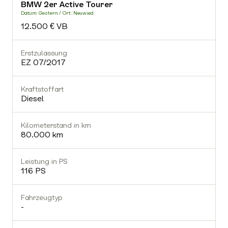
BMW 2er Active Tourer
-
Datum: Gestern / Ort: Neuwied
D
12.500 € VB
Fahrzeugtyp
-
Erstzulassung
E
EZ 07/2017
Getriebe
-
Kraftstoffart
K
Diesel
Gültiger TÜV
Nein
Kilometerstand in km
K
80.000 km
Ausstattung (0)
Leistung in PS
L
116 PS
Fahrzeugtyp
-