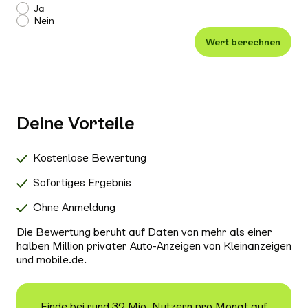
Einparkhilfe
Ja
Nein
Leichtmetallfelgen
Wert berechnen
Xenon-/LED-Scheinwerfer
Alle Außenausstattung auswählen
Klimaanlage
Navigationssystem
Deine Vorteile
Radio/Tuner
Bluetooth
Kostenlose Bewertung
Freisprecheinrichtung
Sofortiges Ergebnis
Schiebedach/Panoramadach
Ohne Anmeldung
Sitzheizung
Die Bewertung beruht auf Daten von mehr als einer
Tempomat
halben Million privater Auto-Anzeigen von Kleinanzeigen
und mobile.de.
Nichtraucher-Fahrzeug
Alle Sicherheit & Umwelt auswählen
Antiblockiersystem (ABS)
Finde bei rund 32 Mio. Nutzern pro Monat auf