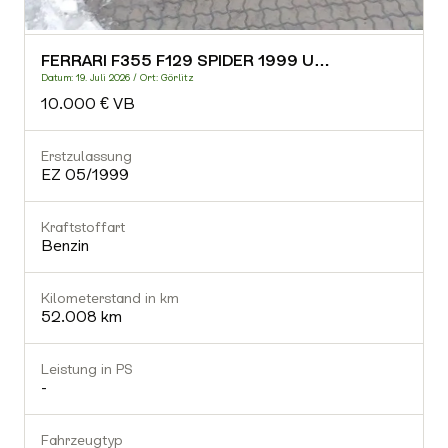
Leistung in PS
FERRARI F355 F129 SPIDER 1999 U…
-
Datum: 19. Juli 2026 / Ort: Görlitz
10.000 € VB
Fahrzeugtyp
-
Erstzulassung
EZ 05/1999
Getriebe
-
Kraftstoffart
Benzin
Gültiger TÜV
Nein
Kilometerstand in km
52.008 km
Ausstattung (0)
Leistung in PS
-
Fahrzeugtyp