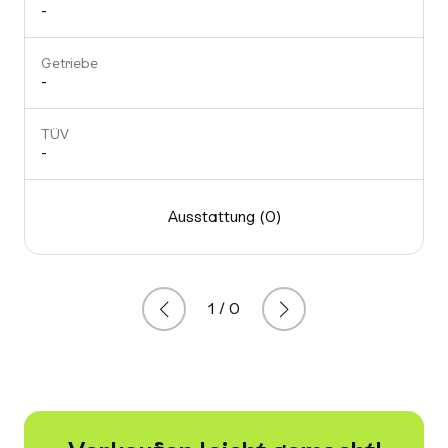
-
Getriebe
-
TÜV
-
Ausstattung (0)
1 / 0
Zurück
Weiter