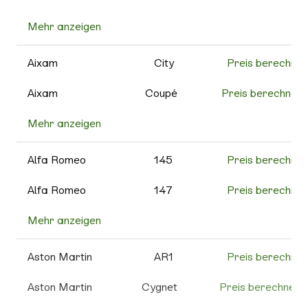
Mehr anzeigen
500C
Preis berechnen
595
Preis berechnen
Aixam
City
Preis berechnen
595C
Preis berechnen
Aixam
Coupé
Preis berechnen
Mehr anzeigen
Cross
Preis berechnen
595 Competizione
Preis berechnen
MinAuto
Preis berechnen
Alfa Romeo
145
Preis berechnen
595
Preis berechnen
Turismo
Roadline
Preis berechnen
Alfa Romeo
147
Preis berechnen
600e
Preis berechnen
Scouty R
Preis berechnen
Mehr anzeigen
156
Preis berechnen
695
Preis berechnen
Weitere
Preis berechnen
159
Preis berechnen
Aston Martin
AR1
Preis berechnen
Aixam
695C
Preis berechnen
4C
Preis berechnen
Aston Martin
Cygnet
Preis berechnen
Grande
Preis berechnen