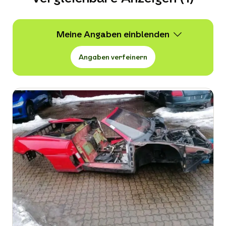
Meine Angaben
Angaben verfeinern
Wert
10.000 -
10.000 € VB
Erstzulassung
-
Kraftstoffart
-
Kilometerstand in km
-