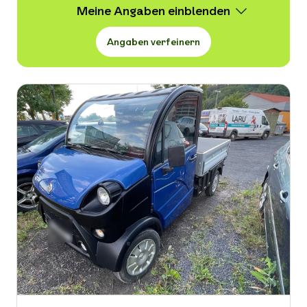
Meine Angaben
Angaben verfeinern
Wert
1.000 -
20.000 € VB
Erstzulassung
-
Kraftstoffart
-
Kilometerstand in km
-
Leistung in PS