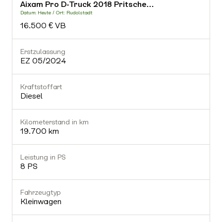
Aixam Pro D-Truck 2018 Pritsche…
-
Datum: Heute / Ort: Rudolstadt
D
16.500 € VB
Fahrzeugtyp
-
Erstzulassung
E
EZ 05/2024
Getriebe
-
Kraftstoffart
K
Diesel
Gültiger TÜV
Nein
Kilometerstand in km
K
19.700 km
Ausstattung (0)
Leistung in PS
L
8 PS
Fahrzeugtyp
Kleinwagen