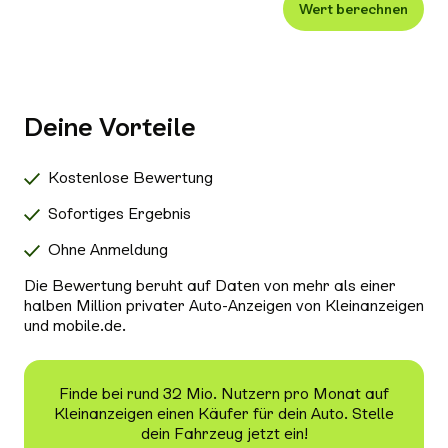
Wert berechnen
Xenon-/LED-Scheinwerfer
Alle Außenausstattung auswählen
Klimaanlage
Navigationssystem
Deine Vorteile
Radio/Tuner
Bluetooth
Kostenlose Bewertung
Freisprecheinrichtung
Sofortiges Ergebnis
Schiebedach/Panoramadach
Ohne Anmeldung
Sitzheizung
Die Bewertung beruht auf Daten von mehr als einer
Tempomat
halben Million privater Auto-Anzeigen von Kleinanzeigen
und mobile.de.
Nichtraucher-Fahrzeug
Alle Sicherheit & Umwelt auswählen
Antiblockiersystem (ABS)
Finde bei rund 32 Mio. Nutzern pro Monat auf
Kleinanzeigen einen Käufer für dein Auto. Stelle
Scheckheftgepflegt
dein Fahrzeug jetzt ein!