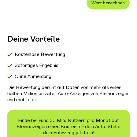
Wert berechnen
Xenon-/LED-Scheinwerfer
Alle Außenausstattung auswählen
Klimaanlage
Navigationssystem
Deine Vorteile
Radio/Tuner
Bluetooth
Kostenlose Bewertung
Freisprecheinrichtung
Sofortiges Ergebnis
Schiebedach/Panoramadach
Ohne Anmeldung
Sitzheizung
Die Bewertung beruht auf Daten von mehr als einer
Tempomat
halben Million privater Auto-Anzeigen von Kleinanzeigen
und mobile.de.
Nichtraucher-Fahrzeug
Alle Sicherheit & Umwelt auswählen
Antiblockiersystem (ABS)
Finde bei rund 32 Mio. Nutzern pro Monat auf
Kleinanzeigen einen Käufer für dein Auto. Stelle
Scheckheftgepflegt
dein Fahrzeug jetzt ein!