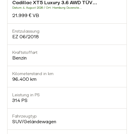
Cadillac XT5 Luxury 3.6 AWD TÜV…
-
Datum: 4. August 2026 / Ort: Hamburg Duvenste…
D
21.999 € VB
Fahrzeugtyp
-
Erstzulassung
E
EZ 06/2018
Getriebe
-
Kraftstoffart
K
Benzin
Gültiger TÜV
Nein
Kilometerstand in km
K
96.400 km
Ausstattung (0)
Leistung in PS
L
314 PS
Fahrzeugtyp
SUV/Geländewagen