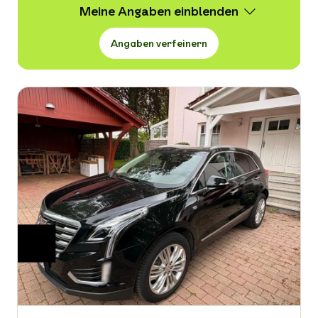
Meine Angaben
Angaben verfeinern
Wert
11.490 -
29.900 € VB
Erstzulassung
-
Kraftstoffart
-
Kilometerstand in km
-
Leistung in PS