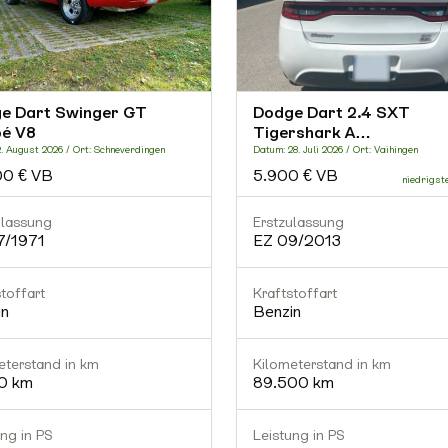
e Dart Swinger GT
Dodge Dart 2.4 SXT
é V8
Tigershark A…
. August 2026 / Ort: Schneverdingen
Datum: 28. Juli 2026 / Ort: Vaihingen
00 € VB
5.900 € VB
ulassung
Erstzulassung
7/1971
EZ 09/2013
toffart
Kraftstoffart
in
Benzin
eterstand in km
Kilometerstand in km
0 km
89.500 km
ung in PS
Leistung in PS