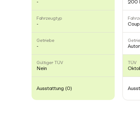
-
200 
Fahrzeugtyp
Fahrz
-
Coup
Getriebe
Getri
-
Auto
Gültiger TÜV
TÜV
Nein
Okto
Ausstattung (0)
Ausst