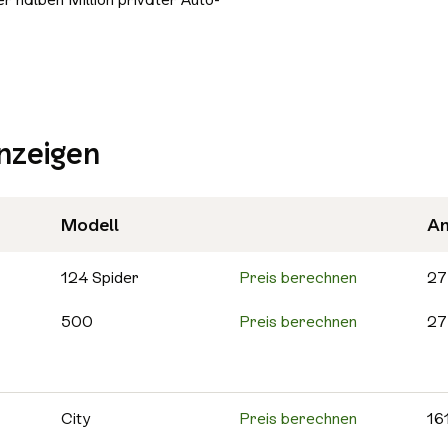
Bluetooth
Freisprecheinrichtung
Schiebedach/Panoramadach
Sitzheizung
nzeigen
Tempomat
Nichtraucher-Fahrzeug
Alle Sicherheit & Umwelt auswählen
Modell
An
Antiblockiersystem (ABS)
Scheckheftgepflegt
124 Spider
Preis berechnen
27
500
Preis berechnen
27
500C
Preis berechnen
25
595
Preis berechnen
14
City
Preis berechnen
16