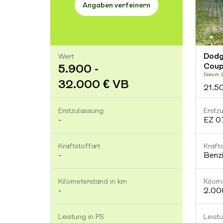
Angaben verfeinern
Dodg
Wert
Coup
5.900 -
Datum: 2
32.000 € VB
21.5
Erstzulassung
Erstz
-
EZ 0
Kraftstoffart
Krafts
-
Benz
Kilometerstand in km
Kilom
-
2.00
Leistung in PS
Leist