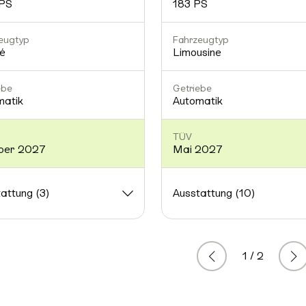
PS
183 PS
eugtyp
Fahrzeugtyp
é
Limousine
ebe
Getriebe
matik
Automatik
TÜV
ber 2027
Mai 2027
attung (3)
Ausstattung (10)
1 / 2
Zurück