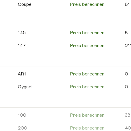
595C
Preis berechnen
12
Coupé
Preis berechnen
81
595 Competizione
Preis berechnen
10
Cross
Preis berechnen
55
595 Turismo
Preis berechnen
63
MinAuto
Preis berechnen
10
145
Preis berechnen
8
600e
Preis berechnen
1
Roadline
Preis berechnen
2
147
Preis berechnen
21
695
Preis berechnen
23
Scouty R
Preis berechnen
6
156
Preis berechnen
85
695C
Preis berechnen
8
Weitere Aixam
Preis berechnen
13
159
Preis berechnen
21
AR1
Preis berechnen
0
Grande Punto
Preis berechnen
18
4C
Preis berechnen
5
Cygnet
Preis berechnen
0
Punto Evo
Preis berechnen
10
8C
Preis berechnen
0
DB
Preis berechnen
2
Weitere Abarth
Preis berechnen
15
Alfa 146
Preis berechnen
5
DB11
Preis berechnen
8
100
Preis berechnen
38
Alfa 155
Preis berechnen
9
DB12
Preis berechnen
1
200
Preis berechnen
40