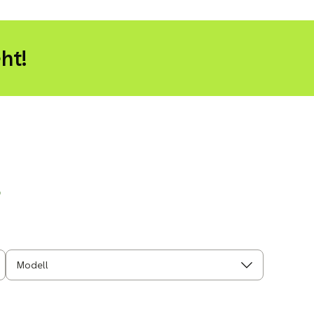
ht!
r
Modell