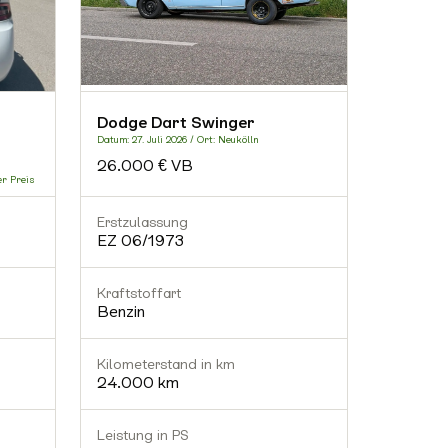
Dodge 
Dodge Dart Swinger
Mopar 
Datum: 27. Juli 2026 / Ort: Neukölln
Datum: 16. Ju
26.000 € VB
32.000
Erstzulassung
Erstzula
EZ 06/1973
EZ 09/
Kraftstoffart
Kraftstof
Benzin
Benzin
Kilometerstand in km
Kilomete
24.000 km
87.500
Leistung in PS
Leistung