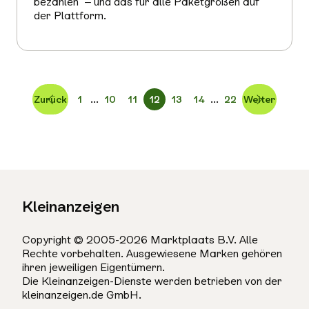
bezahlen“ – und das für alle Paketgrößen auf
der Plattform.
Mehr
erfahren
...
...
Zurück
1
10
11
12
13
14
22
Weiter
Kleinanzeigen
Copyright © 2005-2026 Marktplaats B.V. Alle
Rechte vorbehalten. Ausgewiesene Marken gehören
ihren jeweiligen Eigentümern.
Die Kleinanzeigen-Dienste werden betrieben von der
kleinanzeigen.de GmbH.