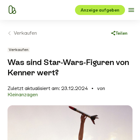
Anzeige aufgeben
Verkaufen
Teilen
Link kopieren
Verkaufen
Facebook
Was sind Star-Wars-Figuren von
X
Kenner wert?
WhatsApp
Zuletzt aktualisiert am: 23.12.2024
von
E-Mail
Kleinanzagen