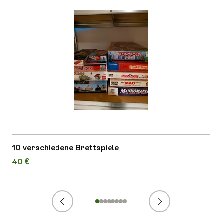
10 verschiedene Brettspiele
40 €
Zurück
Weiter
1
2
3
4
5
6
7
8