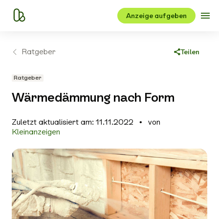
Anzeige aufgeben
Ratgeber
Teilen
Link kopieren
Ratgeber
Facebook
Wärmedämmung nach Form
X
Zuletzt aktualisiert am: 11.11.2022
von
WhatsApp
Kleinanzeigen
E-Mail