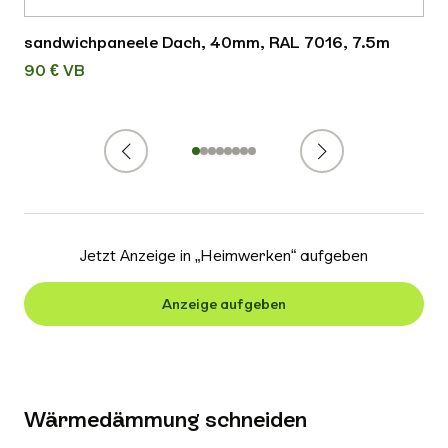
sandwichpaneele Dach, 40mm, RAL 7016, 7.5m
90 € VB
Zurück
Weiter
1
2
3
4
5
6
7
8
Jetzt Anzeige in „
Heimwerken
“ aufgeben
Anzeige aufgeben
Wärmedämmung schneiden