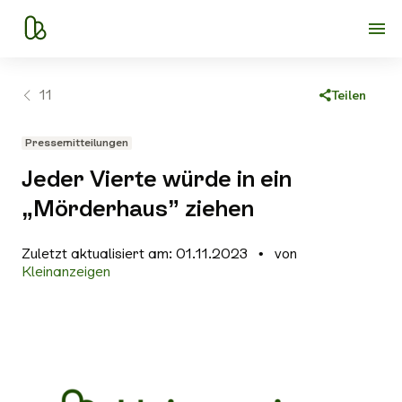
11
Teilen
Link kopieren
Pressemitteilungen
Facebook
Jeder Vierte würde in ein
X
„Mörderhaus” ziehen
WhatsApp
Zuletzt aktualisiert am: 01.11.2023
von
E-Mail
Kleinanzeigen