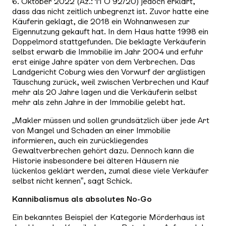
6. Oktober 2022 (Az.: 11 O 92/20) jedoch erklärt,
dass das nicht zeitlich unbegrenzt ist. Zuvor hatte eine
Käuferin geklagt, die 2018 ein Wohnanwesen zur
Eigennutzung gekauft hat. In dem Haus hatte 1998 ein
Doppelmord stattgefunden. Die beklagte Verkäuferin
selbst erwarb die Immobilie im Jahr 2004 und erfuhr
erst einige Jahre später von dem Verbrechen. Das
Landgericht Coburg wies den Vorwurf der arglistigen
Täuschung zurück, weil zwischen Verbrechen und Kauf
mehr als 20 Jahre lagen und die Verkäuferin selbst
mehr als zehn Jahre in der Immobilie gelebt hat.
„Makler müssen und sollen grundsätzlich über jede Art
von Mangel und Schaden an einer Immobilie
informieren, auch ein zurückliegendes
Gewaltverbrechen gehört dazu. Dennoch kann die
Historie insbesondere bei älteren Häusern nie
lückenlos geklärt werden, zumal diese viele Verkäufer
selbst nicht kennen”, sagt Schick.
Kannibalismus als absolutes No-Go
Ein bekanntes Beispiel der Kategorie Mörderhaus ist