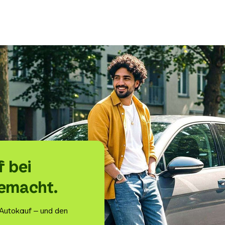
 bei
gemacht.
 Autokauf – und den