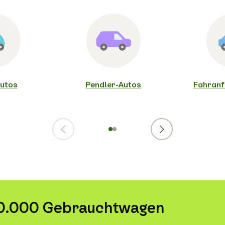
utos
Pendler-Autos
Fahranf
Zurück
Weiter
1
2
50.000 Gebrauchtwagen