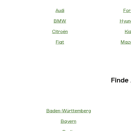
Audi
For
BMW
Hyun
Citroën
Ki
Fiat
Maz
Finde
Baden-Württemberg
Bayern