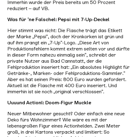
Immerhin wurde der Preis bereits um 50 Prozent
reduziert – auf VB.
Was für ‘ne Falsche!: Pepsi mit 7-Up-Deckel
Hier stimmt was nicht: Die Flasche trägt das Etikett
der Marke „Pepsi“, doch der Kronkorken ist grün und
auf ihm prangt ein „7-Up“-Logo. „Diese Art von
Produktionsfehlern kommt extrem selten vor und dürfte
in dieser Form nahezu einmalig sein“, schreibt der
private Nutzer aus Bad Cannstatt, der die
Fehlproduktion inseriert hat: „Ein absolutes Highlight für
Getränke-, Marken- oder Fehlproduktions-Sammler.“
Aber es hat seinen Preis: 800 Euro wurden gefordert.
Aktuell ist die Flasche mit 400 Euro inseriert. Und
immerhin ist sie noch „original verschlossen“.
Uuuund Action!: Doom-Figur Muckle
Neuer Mitbewohner gesucht? Oder einfach eine neue
Deko fürs Wohnzimmer? Wie wäre es mit der
lebensgroßen Figur eines Actionhelden. Zwei Meter
groß, in drei Kartons verpackt und limitiert: So