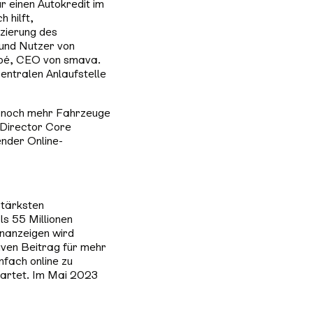
 einen Autokredit im
 hilft,
zierung des
 und Nutzer von
topé, CEO von smava.
zentralen Anlaufstelle
r noch mehr Fahrzeuge
 Director Core
ender Online-
stärksten
ls 55 Millionen
inanzeigen wird
iven Beitrag für mehr
nfach online zu
tartet. Im Mai 2023