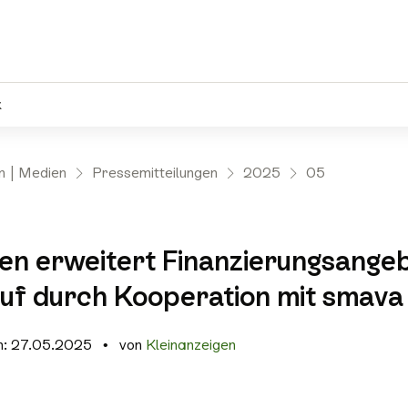
k
n | Medien
Pressemitteilungen
2025
05
Link kopi
Faceboo
gen erweitert Finanzierungsange
X
uf durch Kooperation mit smava
E-Mail
am: 27.05.2025
von
Kleinanzeigen