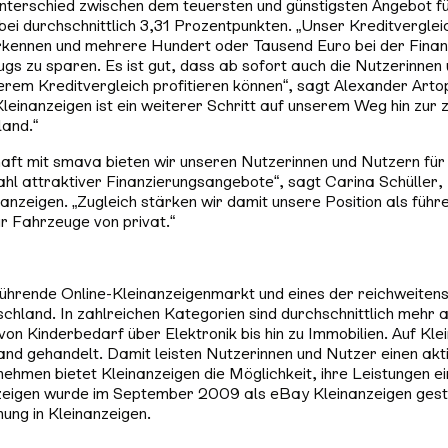
terschied zwischen dem teuersten und günstigsten Angebot für
i durchschnittlich 3,31 Prozentpunkten. „Unser Kreditvergleich
rkennen und mehrere Hundert oder Tausend Euro bei der Finan
s zu sparen. Es ist gut, dass ab sofort auch die Nutzerinnen
erem Kreditvergleich profitieren können“, sagt Alexander Ar
leinanzeigen ist ein weiterer Schritt auf unserem Weg hin zur 
land.“
aft mit smava bieten wir unseren Nutzerinnen und Nutzern fü
hl attraktiver Finanzierungsangebote“, sagt Carina Schüller,
nzeigen. „Zugleich stärken wir damit unsere Position als führ
r Fahrzeuge von privat.“
 führende Online-Kleinanzeigenmarkt und eines der reichweiten
hland. In zahlreichen Kategorien sind durchschnittlich mehr a
on Kinderbedarf über Elektronik bis hin zu Immobilien. Auf Kle
d gehandelt. Damit leisten Nutzerinnen und Nutzer einen akt
ehmen bietet Kleinanzeigen die Möglichkeit, ihre Leistungen ei
nzeigen wurde im September 2009 als eBay Kleinanzeigen ges
ung in Kleinanzeigen.