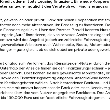
Kredit oder mittels Leasing finanziert. Eine neue Koopera
ieter smava ermöglicht den Vergleich von Finanzierungsa
t, gewerblich oder privat: Dank der neuen Kooperation mit s
fortan noch mehr Alternativen, ihr Fahrzeug zu finanzieren. D
ne Finanzierungslücke. Über den Partner Bank11 konnten Nutze
gorie „Auto“ finanzieren, die von privaten Anbietern eingeste
k smava wird das Angebot jedoch um zahlreiche Fahrzeugkateg
 gewerblichen Anbietern auch Wohnmobile, Boote, Motorräde
änger – ganz gleich, ob es sich dabei um private oder gewerb
ert analog zum Verfahren, das Kleinanzeigen-Nutzer durch die
Unterhalb der Anzeige finden sie den Finanzierungsrechner – j
der Bank11. Dort können sie ihre gewünschte Monatsrate, ei
sowie den Finanzierungsbetrag eingeben. Anschließend können 
en Kreditangeboten wählen. Nach bestandener Bonitäts- und I
rch eine mit smava kooperierende Bank oder einen Kreditverg
arlehens über das vom Nutzer angegebene Bankkonto. Das Ange
 bis 150.000 Euro und umfasst etliche Fahrzeugkategorien – 