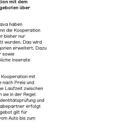
tion mit dem
ngeboten über
mava haben
enn die Kooperation
r bisher nur
llt wurden. Das wird
orien erweitert. Dazu
r sowie
liche Inserate
 Kooperation mit
e nach Preis und
ne Laufzeit zwischen
sie in der Regel
dentitätsprüfung und
abepartner erfolgt
bot gilt für
vom Auto bis zum