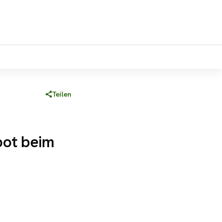
Teilen
eren
k
bot beim