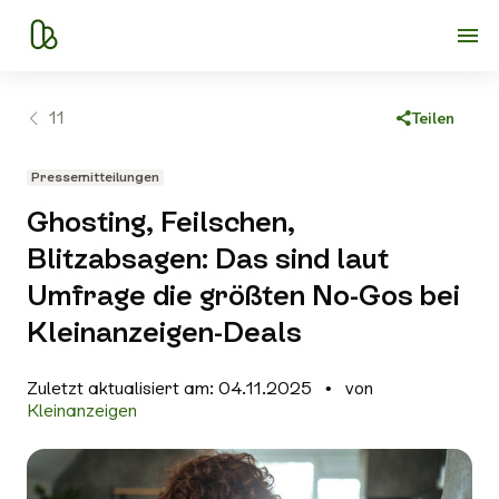
11
Teilen
Link kopieren
Pressemitteilungen
Facebook
Ghosting, Feilschen,
X
Blitzabsagen: Das sind laut
WhatsApp
Umfrage die größten No-Gos bei
E-Mail
Kleinanzeigen-Deals
Zuletzt aktualisiert am: 04.11.2025
von
Kleinanzeigen