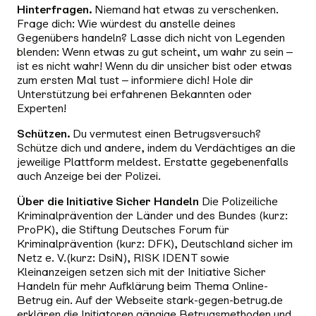
Hinterfragen.
Niemand hat etwas zu verschenken.
Frage dich: Wie würdest du anstelle deines
Gegenübers handeln? Lasse dich nicht von Legenden
blenden: Wenn etwas zu gut scheint, um wahr zu sein –
ist es nicht wahr! Wenn du dir unsicher bist oder etwas
zum ersten Mal tust – informiere dich! Hole dir
Unterstützung bei erfahrenen Bekannten oder
Experten!
Schützen.
Du vermutest einen Betrugsversuch?
Schütze dich und andere, indem du Verdächtiges an die
jeweilige Plattform meldest. Erstatte gegebenenfalls
auch Anzeige bei der Polizei.
Über die Initiative Sicher Handeln
Die Polizeiliche
Kriminalprävention der Länder und des Bundes (kurz:
ProPK), die Stiftung Deutsches Forum für
Kriminalprävention (kurz: DFK), Deutschland sicher im
Netz e. V.(kurz: DsiN), RISK IDENT sowie
Kleinanzeigen setzen sich mit der Initiative Sicher
Handeln für mehr Aufklärung beim Thema Online-
Betrug ein. Auf der Webseite stark-gegen-betrug.de
erklären die Initiatoren gängige Betrugsmethoden und