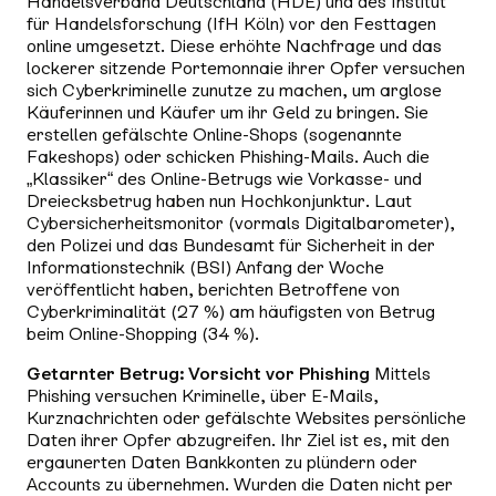
Handelsverband Deutschland (HDE) und des Institut
für Handelsforschung (IfH Köln) vor den Festtagen
online umgesetzt. Diese erhöhte Nachfrage und das
lockerer sitzende Portemonnaie ihrer Opfer versuchen
sich Cyberkriminelle zunutze zu machen, um arglose
Käuferinnen und Käufer um ihr Geld zu bringen. Sie
erstellen gefälschte Online-Shops (sogenannte
Fakeshops) oder schicken Phishing-Mails. Auch die
„Klassiker“ des Online-Betrugs wie Vorkasse- und
Dreiecksbetrug haben nun Hochkonjunktur. Laut
Cybersicherheitsmonitor (vormals Digitalbarometer),
den Polizei und das Bundesamt für Sicherheit in der
Informationstechnik (BSI) Anfang der Woche
veröffentlicht haben, berichten Betroffene von
Cyberkriminalität (27 %) am häufigsten von Betrug
beim Online-Shopping (34 %).
Getarnter Betrug: Vorsicht vor Phishing
Mittels
Phishing versuchen Kriminelle, über E-Mails,
Kurznachrichten oder gefälschte Websites persönliche
Daten ihrer Opfer abzugreifen. Ihr Ziel ist es, mit den
ergaunerten Daten Bankkonten zu plündern oder
Accounts zu übernehmen. Wurden die Daten nicht per