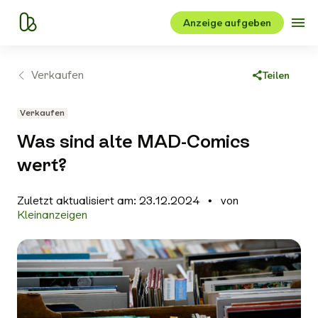
Anzeige aufgeben
Verkaufen
Teilen
Link kopieren
Verkaufen
Facebook
Was sind alte MAD-Comics
X
wert?
WhatsApp
Zuletzt aktualisiert am: 23.12.2024
von
E-Mail
Kleinanzeigen