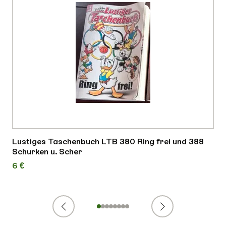
Lustiges Taschenbuch LTB 380 Ring frei und 388
Schurken u. Scher
6 €
Zurück
Weiter
1
2
3
4
5
6
7
8