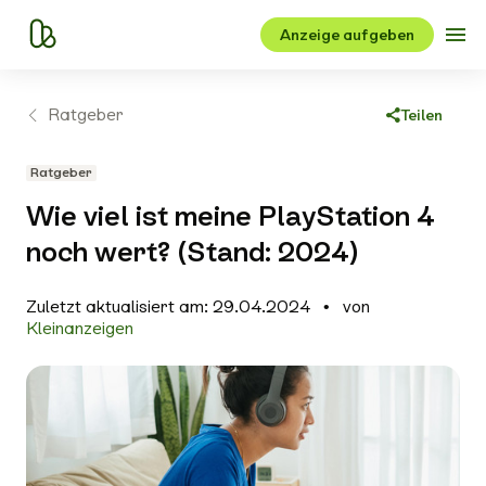
Anzeige aufgeben
Ratgeber
Teilen
Link kopieren
Ratgeber
Facebook
Wie viel ist meine PlayStation 4
X
noch wert? (Stand: 2024)
WhatsApp
Zuletzt aktualisiert am: 29.04.2024
von
E-Mail
Kleinanzeigen