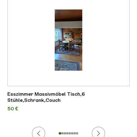
Esszimmer Massivmöbel Tisch,6
Stühle,Schrank,Couch
50 €
Zurück
Weiter
1
2
3
4
5
6
7
8