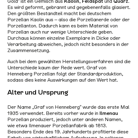
Gold“ ist ein Gemisch aus
Kaolin
,
Feldspat
und
Quarz
.
Es wird geformt, gebrannt und gegebenenfalls glasiert.
Den größten Bestandteil macht bei deutschem
Porzellan Kaolin aus – also die Porzellanerde oder der
Porzellanton. Dadurch kann es beim Material von
Porzellan auch nur wenige Unterschiede geben.
Durchaus können einzelne Exemplare in Dicke oder
Verarbeitung abweichen, jedoch nicht besonders in der
Zusammensetzung.
Auch bei dem gewählten Herstellungsverfahren sind die
Unterschiede kaum der Rede wert. Graf von
Henneberg Porzellan folgt der Standardproduktion,
sodass dies keine Auswirkungen auf den Wert hat.
Alter und Ursprung
Der Name „Graf von Henneberg“ wurde das erste Mal
1935 verwendet. Bereits vorher wurde in
Ilmenau
Porzellan produziert, jedoch unter anderen Namen,
wie etwa Ilmenauer Porzellanfabrik ab 1813.
Besonders Ende des 19. Jahrhunderts profitierte diese
Fabrik von wirtschaftlichem Aufschwung. In seltenen