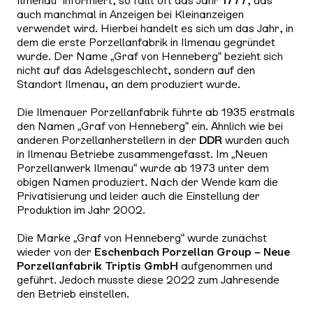
Ilmenau“ informiert, so fällt oft das Jahr
1777
, das
auch manchmal in Anzeigen bei Kleinanzeigen
verwendet wird. Hierbei handelt es sich um das Jahr, in
dem die erste Porzellanfabrik in Ilmenau gegründet
wurde. Der Name „Graf von Henneberg“ bezieht sich
nicht auf das Adelsgeschlecht, sondern auf den
Standort Ilmenau, an dem produziert wurde.
Die Ilmenauer Porzellanfabrik führte ab 1935 erstmals
den Namen „Graf von Henneberg“ ein. Ähnlich wie bei
anderen Porzellanherstellern in der
DDR
wurden auch
in Ilmenau Betriebe zusammengefasst. Im „Neuen
Porzellanwerk Ilmenau“ wurde ab 1973 unter dem
obigen Namen produziert. Nach der Wende kam die
Privatisierung und leider auch die Einstellung der
Produktion im Jahr 2002.
Die Marke „Graf von Henneberg“ wurde zunächst
wieder von der
Eschenbach Porzellan Group – Neue
Porzellanfabrik Triptis GmbH
aufgenommen und
geführt. Jedoch musste diese 2022 zum Jahresende
den Betrieb einstellen.