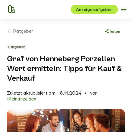
Anzeige aufgeben
Ratgeber
Teilen
Link kopieren
Ratgeber
Facebook
Graf von Henneberg Porzellan
X
Wert ermitteln: Tipps für Kauf &
WhatsApp
Verkauf
E-Mail
Zuletzt aktualisiert am: 16.11.2024
von
Kleinanzeigen