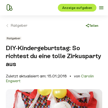
Anzeige aufgeben
Ratgeber
Teilen
Link kopieren
Ratgeber
Facebook
DIY-Kindergeburtstag: So
X
richtest du eine tolle Zirkusparty
WhatsApp
aus
E-Mail
Zuletzt aktualisiert am: 15.01.2018
von
Carolin
Engwert