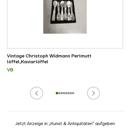
Vintage Christoph Widmann Perlmutt
löffel,Kaviarlöffel
VB
Zurück
Weiter
1
2
3
4
5
6
7
8
Jetzt Anzeige in „
Kunst & Antiquitäten
“ aufgeben