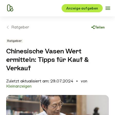
Anzeige aufgeben
Ratgeber
Teilen
Link kopieren
Ratgeber
Facebook
Chinesische Vasen Wert
X
ermitteln: Tipps für Kauf &
WhatsApp
Verkauf
E-Mail
Zuletzt aktualisiert am: 29.07.2024
von
Kleinanzeigen