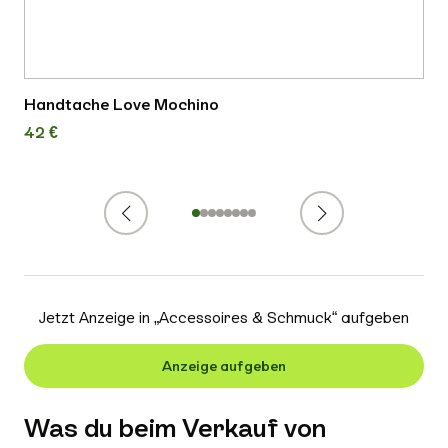
Handtache Love Mochino
42 €
Zurück
Weiter
1
2
3
4
5
6
7
8
Jetzt Anzeige in „
Accessoires & Schmuck
“ aufgeben
Anzeige aufgeben
Was du beim Verkauf von