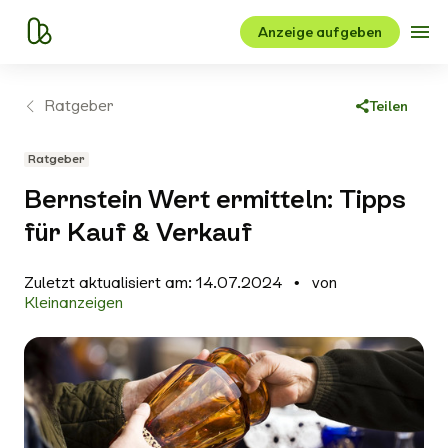
Anzeige aufgeben
Ratgeber
Teilen
Link kopieren
Ratgeber
Facebook
Bernstein Wert ermitteln: Tipps
X
für Kauf & Verkauf
WhatsApp
Zuletzt aktualisiert am: 14.07.2024
von
E-Mail
Kleinanzeigen