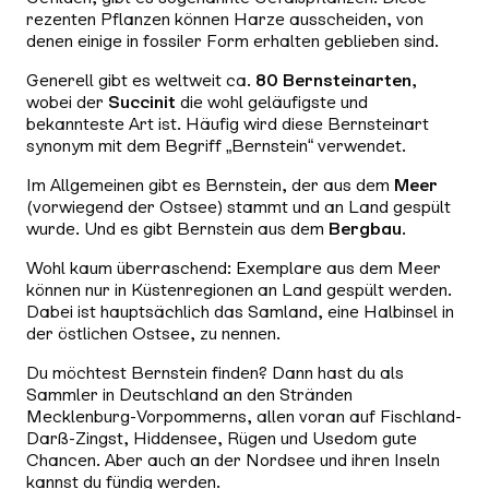
rezenten Pflanzen können Harze ausscheiden, von
denen einige in fossiler Form erhalten geblieben sind.
Generell gibt es weltweit ca.
80 Bernsteinarten
,
wobei der
Succinit
die wohl geläufigste und
bekannteste Art ist. Häufig wird diese Bernsteinart
synonym mit dem Begriff „Bernstein“ verwendet.
Im Allgemeinen gibt es Bernstein, der aus dem
Meer
(vorwiegend der Ostsee) stammt und an Land gespült
wurde. Und es gibt Bernstein aus dem
Bergbau
.
Wohl kaum überraschend: Exemplare aus dem Meer
können nur in Küstenregionen an Land gespült werden.
Dabei ist hauptsächlich das Samland, eine Halbinsel in
der östlichen Ostsee, zu nennen.
Du möchtest Bernstein finden? Dann hast du als
Sammler in Deutschland an den Stränden
Mecklenburg-Vorpommerns, allen voran auf Fischland-
Darß-Zingst, Hiddensee, Rügen und Usedom gute
Chancen. Aber auch an der Nordsee und ihren Inseln
kannst du fündig werden.